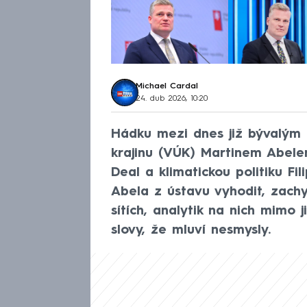
Michael Cardal
24. dub 2026, 10:20
Hádku mezi dnes již bývalým
krajinu (VÚK) Martinem Abel
Deal a klimatickou politiku Fi
Abela z ústavu vyhodit, zachyt
sítích, analytik na nich mimo 
slovy, že mluví nesmysly.