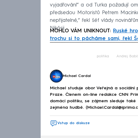
vyjadřování“ a od Turka požadují om
předsedou Motoristů Petrem Macinkou
nepřijatelné,“ řekl šéf vlády novin
Nikósii.
MOHLO VÁM UNIKNOUT:
Ruské hro
trochu si to pácháme sami, řekl Š
Fa
politika
Andrej Babi
Michael Cardal
Michael studuje obor Veřejná a sociální p
Praze. Členem on-line redakce CNN Prim
domácí politiku, se zájmem sleduje také
zejména hudbě. (Michael.Cardal@iprima.c
Vstup do diskuze