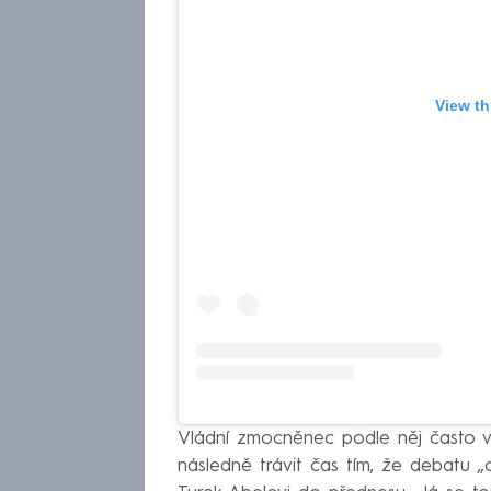
View th
Vládní zmocněnec podle něj často v
následně trávit čas tím, že debatu „o