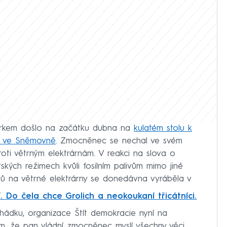
Turkem došlo na začátku dubna na
kulatém stolu k
án ve Sněmovně
. Zmocněnec se nechal ve svém
proti větrným elektrárnám. V reakci na slova o
rských režimech kvůli fosilním palivům mimo jiné
tů na větrné elektrárny se donedávna vyráběla v
í. Do čela chce Grolich a neokoukaní třicátníci.
 hádku, organizace Štít demokracie nyní na
řím, že pan vládní zmocněnec myslí všechny věci