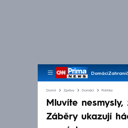
Domácí
Zahranič
Pořady
Domů
Zprávy
Domácí
Politika
Mluvíte nesmysly, 
Záběry ukazují hád