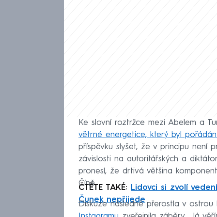
Ke slovní roztržce mezi Abelem a 
větrné energetice, který byl pořád
příspěvku slyšet, že v principu není 
závislosti na autoritářských a diktáto
pronesl, že drtivá většina komponen
Číně.
ČTĚTE TAKÉ:
Lidovci si zvolí veden
Čunek nepřijede
Diskuze následně přerostla v ostrou
Instagramu
zveřejnila záběry. „Já vě