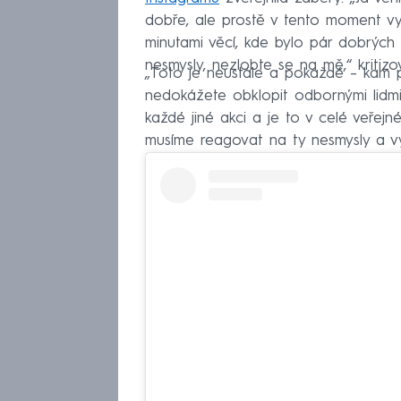
dobře, ale prostě v tento moment vy j
minutami věcí, kde bylo pár dobrých
nesmysly, nezlobte se na mě,“ kritizo
„Toto je neustále a pokaždé – kam př
nedokážete obklopit odbornými lidmi, 
každé jiné akci a je to v celé veřej
musíme reagovat na ty nesmysly a vy