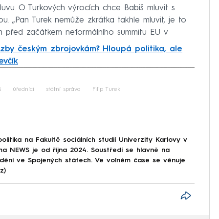
luvu. O Turkových výrocích chce Babiš mluvit s
. „Pan Turek nemůže zkrátka takhle mluvit, je to
ářům před začátkem neformálního summitu EU v
zby českým zbrojovkám? Hloupá politika, ale
evčík
iled to fetch
š
úředníci
státní správa
Filip Turek
olitika na Fakultě sociálních studií Univerzity Karlovy v
a NEWS je od října 2024. Soustředí se hlavně na
 dění ve Spojených státech. Ve volném čase se věnuje
z)