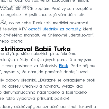
mu, na rozdíl od vás, věnuji každodenně několik
al svou zmocněnec.
UVčkám, tak se vás zeptám. Proč vy se nezeptáte
nergetice… A jestli chcete, já vám dám tolik
el.
vé, co na sebe Turek strhl mediální pozornost.
vě televize XTV
označil úředníky za parazity
, které
o čtyřletého mandátu ve Sněmovně „deratizovat“.
 nebo chátra.
 zkritizoval Babiš Turka
e čtyři, je stále nalezlých plno, řekněme
 zelených, někdy různých jiných parazitů a my jsme
“ citoval poslance za Motoristy
Blesk
. Podle něj mu
tů, myslím si, že nám jde poměrně dobře,“ uvedl
ily odbory úředníků. „Důrazně se ohrazujeme proti
 na adresu úředníků a novinářů. Výrazy jako
o dehumanizačního nacistického a fašistického
 takto vyjadřoval příslušník politické
dbory očekávají „jednoznačné odmítnutí takového