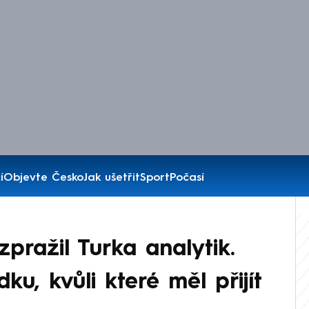
í
Objevte Česko
Jak ušetřit
Sport
Počasí
zpražil Turka analytik.
ku, kvůli které měl přijít