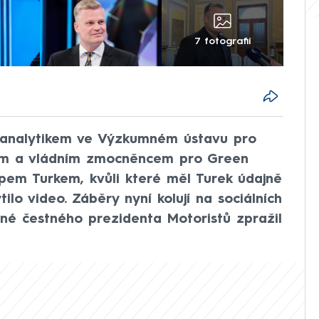
7 fotografií
 analytikem ve Výzkumném ústavu pro
em a vládním zmocněncem pro Green
lipem Turkem, kvůli které měl Turek údajně
ilo video. Záběry nyní kolují na sociálních
jiné čestného prezidenta Motoristů zpražil