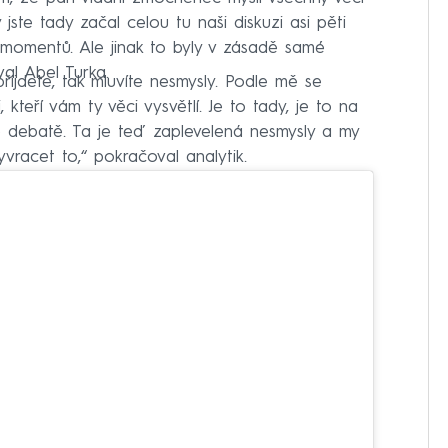
ste tady začal celou tu naši diskuzi asi pěti
 momentů. Ale jinak to byly v zásadě samé
val Abel Turka.
ijdete, tak mluvíte nesmysly. Podle mě se
kteří vám ty věci vysvětlí. Je to tady, je to na
né debatě. Ta je teď zaplevelená nesmysly a my
vracet to,“ pokračoval analytik.