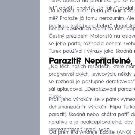
Turek Abelovi do přednesu. „Já se to
let,“ odvětil analytik. „Já taky,“ dod
„Já kdybych chtěl třeba poradit k S
mě? Protože já tomu nerozumím. Ale e
briefingu, kolik bude třeba,“ dodal Ab
Během posledních týdnů to není popr
Čestný prezident Motoristů na osla
se jeho partaj rozhodla během svéh
Turek používal i výrazy jako škodná
Paraziti? Nepřijatelné,
„Na těch našich resortech, které mám
progresivistických, levicových, někdy
se rozhodli je postupně deratizovat,
sál aplaudoval. „Deratizování parazi
Turek.
Proti jeho výrokům se v pátek vymez
dehumanizačním výrokům Filipa Turka
paraziti, škodná nebo chátra patří d
narativu a je neakceptovatelné, aby se
reprezentace,“ uvedl svaz.
Od premiéra Andreje Babiše (ANO) o