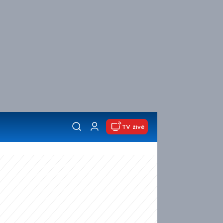
TV živě