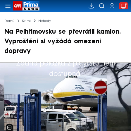
Domů
Krimi
Nehody
Na Pelhřimovsku se převrátil kamion.
Vyproštění si vyžádá omezení
dopravy
Žádná položka z playlistu není
Výběr redakce
dostupná.