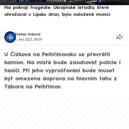
Na pokraji tragédie: Ukrajinské letadlo, které
P
ohrožoval v Lipsku dron, bylo naložené municí
e
Štefan Vidovič
4. led 2021, 09:29
U Čížkova na Pelhřimovsku se převrátil
kamion. Na místě bude zasahovat policie i
hasiči. Při jeho vyprošťování bude muset
být omezena doprava na hlavním tahu z
Tábora na Pelhřimov.