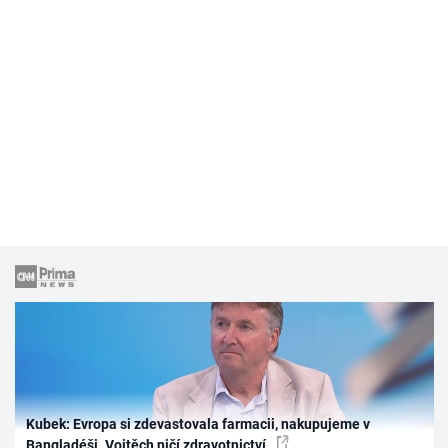
Kubek: Evropa si zdevastovala farmacii, nakupujeme v
Bangladéši. Vojtěch ničí zdravotnictví