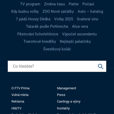
TV program
Změna času
Partie
Počasí
Kdy budou volby
ZOO Nové začátky
Auto – katalog
7 pádů Honzy Dědka
Volby 2025
Svařené víno
Tatarák podle Pohlreicha
Aloe vera
Pěstování lichořeřišnice
Výpočet ascendentu
Tvarohové knedlíky
Nejlepší palačinky
Švestkový koláč
O FTV Prima
Management
Volná místa
Press
Reklama
Castingy a výzvy
HbbTV
Kontakty