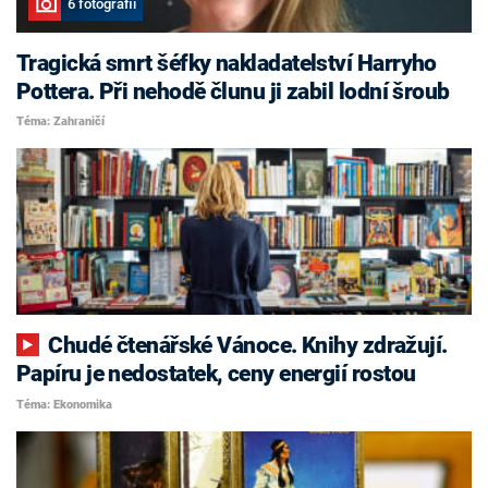
6 fotografií
Tragická smrt šéfky nakladatelství Harryho
Pottera. Při nehodě člunu ji zabil lodní šroub
Téma: Zahraničí
Chudé čtenářské Vánoce. Knihy zdražují.
Papíru je nedostatek, ceny energií rostou
Téma: Ekonomika