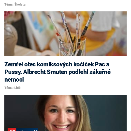
Téma: Školství
Zemřel otec komiksových kočiček Pac a
Pussy. Albrecht Smuten podlehl zákeřné
nemoci
Téma: Lidé