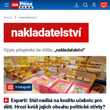
Domů
nakladatelství
nakladatelství
Výpis příspěvků ke štítku
„nakladatelství“
9 fotografií
Experti: Stát nedbá na kvalitu učebnic pro
děti. Hrozí kvůli jejich obsahu politické střety?