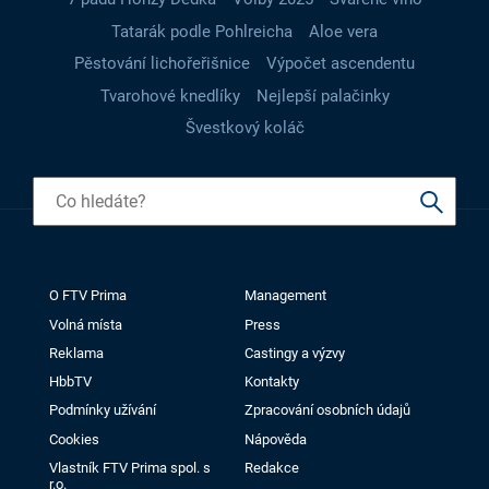
Tatarák podle Pohlreicha
Aloe vera
Pěstování lichořeřišnice
Výpočet ascendentu
Tvarohové knedlíky
Nejlepší palačinky
Švestkový koláč
O FTV Prima
Management
Volná místa
Press
Reklama
Castingy a výzvy
HbbTV
Kontakty
Podmínky užívání
Zpracování osobních údajů
Cookies
Nápověda
Vlastník FTV Prima spol. s
Redakce
r.o.