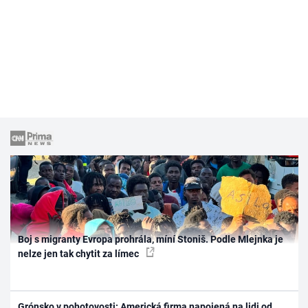
Boj s migranty Evropa prohrála, míní Stoniš. Podle Mlejnka je
nelze jen tak chytit za límec
Grónsko v pohotovosti: Americká firma napojená na lidi od