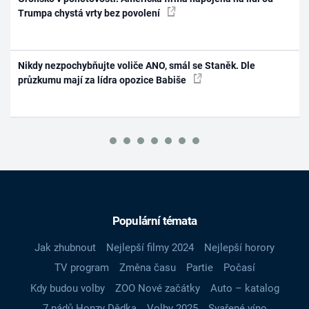
Trumpa chystá vrty bez povolení
Nikdy nezpochybňujte voliče ANO, smál se Staněk. Dle
průzkumu mají za lídra opozice Babiše
Populární témata
Jak zhubnout
Nejlepší filmy 2024
Nejlepší horory
TV program
Změna času
Partie
Počasí
Kdy budou volby
ZOO Nové začátky
Auto – katalog
7 pádů Honzy Dědka
Volby 2025
Svařené víno