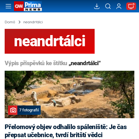
Domů
neandrtálci
neandrtálci
Výpis příspěvků ke štítku
„neandrtálci“
7 fotografií
Přelomový objev odhalilo spáleniště: Je čas
přepsat učebnice, tvrdí britští vědci