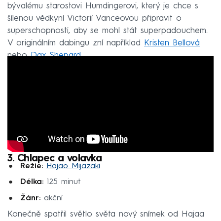
bývalému starostovi Humdingerovi, který je chce s
šílenou vědkyní Victorií Vanceovou připravit o
superschopnosti, aby se mohl stát superpadouchem.
V originálním dabingu zní například
Kristen Bellová
nebo
Dax Shepard
.
3. Chlapec a volavka
Režie:
Hajao Mijazaki
Délka:
125 minut
Žánr:
akční
Konečně spatřil světlo světa nový snímek od Hajaa