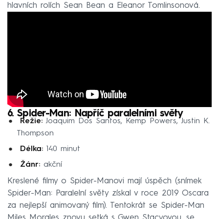
hlavních rolích Sean Bean a Eleanor Tomlinsonová.
6. Spider-Man: Napříč paralelními světy
Režie:
Joaquim Dos Santos, Kemp Powers, Justin K.
Thompson
Délka:
140 minut
Žánr:
akční
Kreslené filmy o Spider-Manovi mají úspěch (snímek
Spider-Man: Paralelní světy získal v roce 2019 Oscara
za nejlepší animovaný film). Tentokrát se Spider-Man
Miles Morales znovu setká s Gwen Stacyovou, se