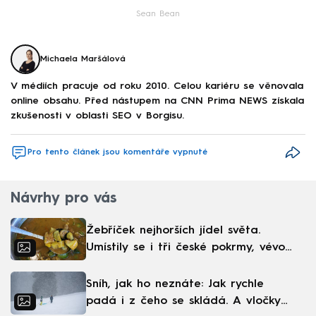
Sean Bean
Michaela Maršálová
V médiích pracuje od roku 2010. Celou kariéru se věnovala
online obsahu. Před nástupem na CNN Prima NEWS získala
zkušenosti v oblasti SEO v Borgisu.
Pro tento článek jsou komentáře vypnuté
Návrhy pro vás
Žebříček nejhorších jídel světa.
Umístily se i tři české pokrmy, vévodí
skandinávská kuchyně
Sníh, jak ho neznáte: Jak rychle
padá i z čeho se skládá. A vločky