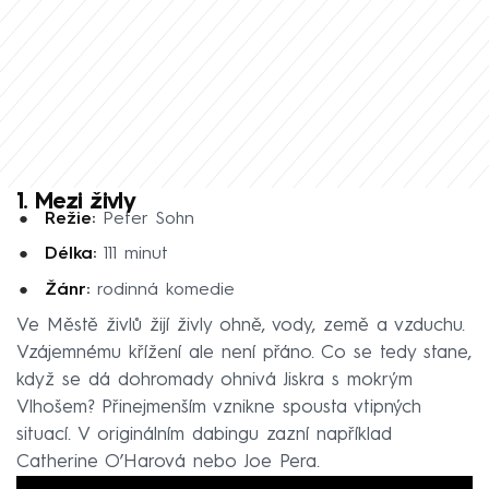
1. Mezi živly
Režie:
Peter Sohn
Délka:
111 minut
Žánr:
rodinná komedie
Ve Městě živlů žijí živly ohně, vody, země a vzduchu.
Vzájemnému křížení ale není přáno. Co se tedy stane,
když se dá dohromady ohnivá Jiskra s mokrým
Vlhošem? Přinejmenším vznikne spousta vtipných
situací. V originálním dabingu zazní například
Catherine O’Harová nebo Joe Pera.