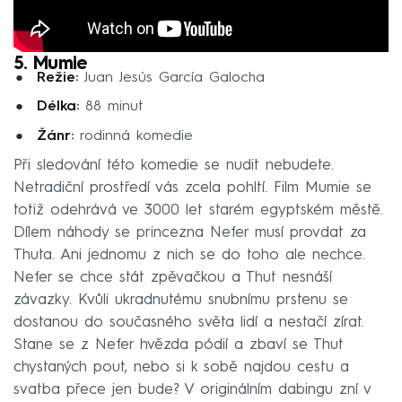
5. Mumie
Režie:
Juan Jesús García Galocha
Délka:
88 minut
Žánr:
rodinná komedie
Při sledování této komedie se nudit nebudete.
Netradiční prostředí vás zcela pohltí. Film Mumie se
totiž odehrává ve 3000 let starém egyptském městě.
Dílem náhody se princezna Nefer musí provdat za
Thuta. Ani jednomu z nich se do toho ale nechce.
Nefer se chce stát zpěvačkou a Thut nesnáší
závazky. Kvůli ukradnutému snubnímu prstenu se
dostanou do současného světa lidí a nestačí zírat.
Stane se z Nefer hvězda pódií a zbaví se Thut
chystaných pout, nebo si k sobě najdou cestu a
svatba přece jen bude? V originálním dabingu zní v