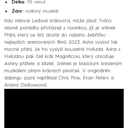
Délka:
95 minut
Žánr:
rodinný muzikál
Kdo miloval Ledové království, může jásat. Tvůrci
slavné pohádky přicházejí s novinkou, jíž je snímek
Přání, který se též dostal do našeho žebříčku
nejlepších animovaných filmů 2023. Asha vysloví tak
mocné přání, že ho vyslyší kouzelná Hvězda. Asha s
Hvězdou pak čelí králi Magnificovi, který ohrožuje
Ashiny přátele a blízké. Snímek je klasickým kresleným
muzikálem plným krásných písniček. V originálním
dabingu zazní například Chris Pine, Evan Peters a
Ariana DeBoseová.