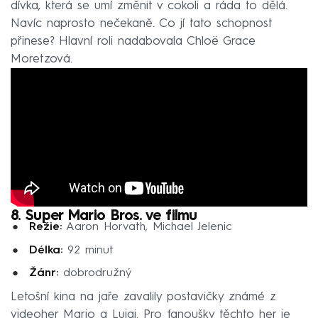
dívka, která se umí změnit v cokoli a ráda to dělá.
Navíc naprosto nečekaně. Co jí tato schopnost
přinese? Hlavní roli nadabovala Chloë Grace
Moretzová.
8. Super Mario Bros. ve filmu
Režie:
Aaron Horvath, Michael Jelenic
Délka:
92 minut
Žánr:
dobrodružný
Letošní kina na jaře zavalily postavičky známé z
videoher Mario a Luigi. Pro fanoušky těchto her je