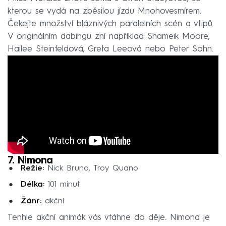
kterou se vydá na zběsilou jízdu Mnohovesmírem.
Čekejte množství bláznivých paralelních scén a vtipů.
V originálním dabingu zní například Shameik Moore,
Hailee Steinfeldová, Greta Leeová nebo Peter Sohn.
7. Nimona
Režie:
Nick Bruno, Troy Quano
Délka:
101 minut
Žánr:
akční
Tenhle akční animák vás vtáhne do děje. Nimona je