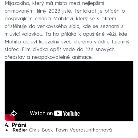
Mijazakiho, který má místo mezi nejlepšími
animovanými filmy 2023 jisté. Tentokrát je příběh o
dospívajícím chlapci Mahitovi, který se s otcem
přistěhuje do venkovského sídla, kde se seznámí s
mluvící volavkou. Ta ho přiláká k opuštěné věži, kde
Mahito objeví kouzelný svět, kterému vládne tajemný
stařec. Film diváka opět vede do říše snových
představ a neopakovatelné animace.
4. Přání
Režie:
Chris Buck, Fawn Veerasunthornová