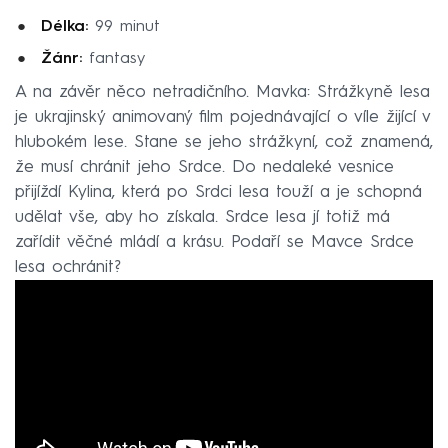
Délka:
99 minut
Žánr:
fantasy
A na závěr něco netradičního. Mavka: Strážkyně lesa
je ukrajinský animovaný film pojednávající o víle žijící v
hlubokém lese. Stane se jeho strážkyní, což znamená,
že musí chránit jeho Srdce. Do nedaleké vesnice
přijíždí Kylina, která po Srdci lesa touží a je schopná
udělat vše, aby ho získala. Srdce lesa jí totiž má
zařídit věčné mládí a krásu. Podaří se Mavce Srdce
lesa ochránit?