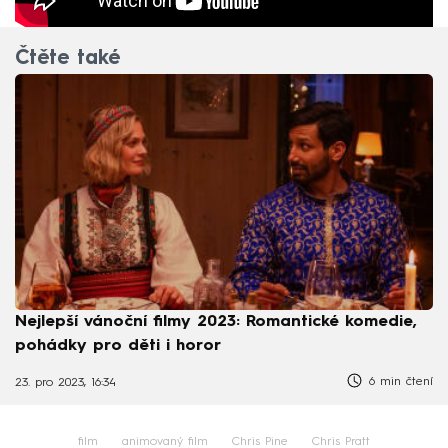
Čtěte také
Nejlepší vánoční filmy 2023: Romantické komedie,
pohádky pro děti i horor
6 min čtení
23. pro 2023, 16:34
film
animovaný film
Chris Pine
Chris Pratt