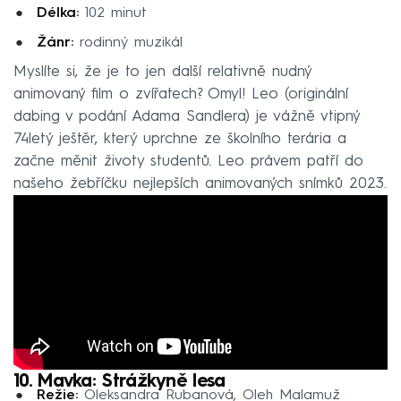
Délka:
102 minut
Žánr:
rodinný muzikál
Myslíte si, že je to jen další relativně nudný
animovaný film o zvířatech? Omyl! Leo (originální
dabing v podání Adama Sandlera) je vážně vtipný
74letý ještěr, který uprchne ze školního terária a
začne měnit životy studentů. Leo právem patří do
našeho žebříčku nejlepších animovaných snímků 2023.
10. Mavka: Strážkyně lesa
Režie:
Oleksandra Rubanová, Oleh Malamuž