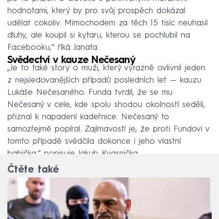
hodnotami, který by pro svůj prospěch dokázal
udělat cokoliv. Mimochodem za těch 15 tisíc neuhasil
dluhy, ale koupil si kytaru, kterou se pochlubil na
Facebooku,“ říká Janata.
Svědectví v kauze Nečesaný
„Je to také story o muži, který výrazně ovlivnil jeden
z nejsledovanějších případů posledních let — kauzu
Lukáše Nečesaného. Funda tvrdil, že se mu
Nečesaný v cele, kde spolu shodou okolností seděli,
přiznal k napadení kadeřnice. Nečesaný to
samozřejmě popíral. Zajímavostí je, že proti Fundovi v
tomto případě svědčila dokonce i jeho vlastní
babička,“ popisuje Jakub Kvasnička.
Čtěte také