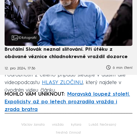
10
fotografií
Brutální Slovák neznal slitování. Při útěku z
obávané věznice chladnokrevně vraždil dozorce
6 min čtení
12. pro 2024, 17:36
Podrobnosti z celého případu sledujte v dalším díle
videopodcastu
HLASY ZLOČINU
, který najdete v
úvodním videu článku.
MOHLO VÁM UNIKNOUT:
Moravská loupež století.
Expolicisty až po letech prozradila vražda i
zrada bratra
Failed to fetch
Václav Janata
vražda
kytara
Lukáš Nečesaný
trestná činnost