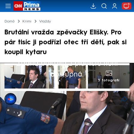
Domů
Krimi
Vraždy
Brutální vražda zpěvačky Elišky. Pro
pár tisíc ji podřízl otec tří dětí, pak si
koupil kytaru
Žádná položka z playlistu není
dostupná.
5 fotografií
CNN Prima NEWS
31. led 2025, 05:43
Studentka Eliška chtěla být známou
zpěvačkou. Z Mostu se přestěhovala do