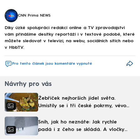
CNN Prima NEWS
Díky úzké spolupráci redakcí online a TV zpravodajství
vám přinášíme desítky reportáží i v textové podobě, které
můžete sledovat v televizi, na webu, sociálních sítích nebo
v HbbTV.
Pro tento článek jsou komentáře vypnuté
Návrhy pro vás
Žebříček nejhorších jídel světa.
Umístily se i tři české pokrmy, vévodí
skandinávská kuchyně
Sníh, jak ho neznáte: Jak rychle
padá i z čeho se skládá. A vločky
nejsou bílé