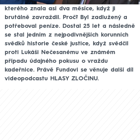
Prahy. Hrála v kapele 25letého Jiřího Fundy,
kterého znala asi dva měsíce, když ji
brutálně zavraždil. Proč? Byl zadlužený a
potřeboval peníze. Dostal 25 let a následně
se stal jedním z nejpodivnějších korunních
svědků historie české justice, když svědčil
proti Lukáši Nečesanému ve známém
případu údajného pokusu o vraždu
kadeřnice. Právě Fundovi se věnuje další díl
videopodcastu HLASY ZLOČINU.