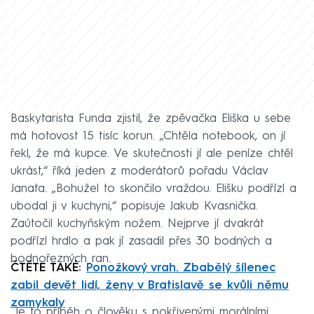
Baskytarista Funda zjistil, že zpěvačka Eliška u sebe
má hotovost 15 tisíc korun. „Chtěla notebook, on jí
řekl, že má kupce. Ve skutečnosti jí ale peníze chtěl
ukrást,“ říká jeden z moderátorů pořadu Václav
Janata. „Bohužel to skončilo vraždou. Elišku podřízl a
ubodal ji v kuchyni,“ popisuje Jakub Kvasnička.
Zaútočil kuchyňským nožem. Nejprve jí dvakrát
podřízl hrdlo a pak jí zasadil přes 30 bodných a
bodnořezných ran.
ČTĚTE TAKÉ:
Ponožkový vrah. Zbabělý šílenec
zabil devět lidí, ženy v Bratislavě se kvůli němu
zamykaly
„Je to příběh o člověku s pokřivenými morálními