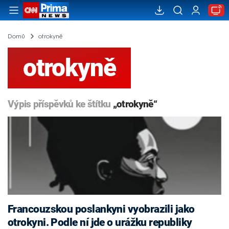
Domů
otrokyně
otrokyně
Výpis příspěvků ke štítku
„otrokyně“
Francouzskou poslankyni vyobrazili jako
otrokyni. Podle ní jde o urážku republiky