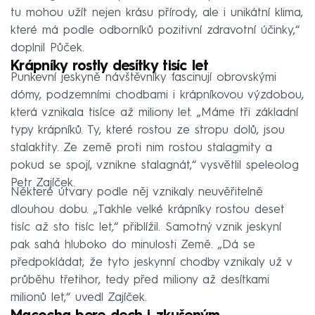
tu mohou užít nejen krásu přírody, ale i unikátní klima,
které má podle odborníků pozitivní zdravotní účinky,“
doplnil Půček.
Krápníky rostly desítky tisíc let
Punkevní jeskyně návštěvníky fascinují obrovskými
dómy, podzemními chodbami i krápníkovou výzdobou,
která vznikala tisíce až miliony let. „Máme tři základní
typy krápníků. Ty, které rostou ze stropu dolů, jsou
stalaktity. Ze země proti nim rostou stalagmity a
pokud se spojí, vznikne stalagnát,“ vysvětlil speleolog
Petr Zajíček.
Některé útvary podle něj vznikaly neuvěřitelně
dlouhou dobu. „Takhle velké krápníky rostou deset
tisíc až sto tisíc let,“ přiblížil. Samotný vznik jeskyní
pak sahá hluboko do minulosti Země. „Dá se
předpokládat, že tyto jeskynní chodby vznikaly už v
průběhu třetihor, tedy před miliony až desítkami
milionů let,“ uvedl Zajíček.