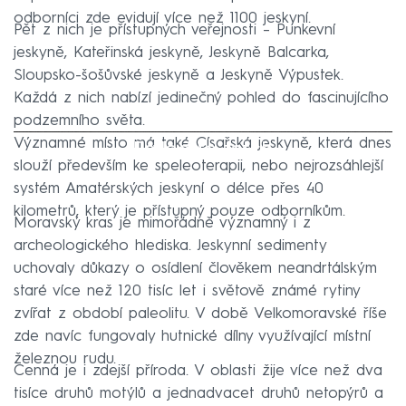
odborníci zde evidují více než 1100 jeskyní.
Pět z nich je přístupných veřejnosti – Punkevní
jeskyně, Kateřinská jeskyně, Jeskyně Balcarka,
Sloupsko-šošůvské jeskyně a Jeskyně Výpustek.
Každá z nich nabízí jedinečný pohled do fascinujícího
podzemního světa.
Významné místo má také Císařská jeskyně, která dnes
Failed to fetch
slouží především ke speleoterapii, nebo nejrozsáhlejší
systém Amatérských jeskyní o délce přes 40
kilometrů, který je přístupný pouze odborníkům.
Moravský kras je mimořádně významný i z
archeologického hlediska. Jeskynní sedimenty
uchovaly důkazy o osídlení člověkem neandrtálským
staré více než 120 tisíc let i světově známé rytiny
zvířat z období paleolitu. V době Velkomoravské říše
zde navíc fungovaly hutnické dílny využívající místní
železnou rudu.
Cenná je i zdejší příroda. V oblasti žije více než dva
tisíce druhů motýlů a jednadvacet druhů netopýrů a