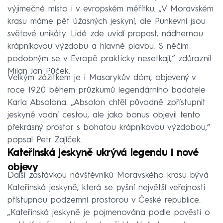
výjimečné místo i v evropském měřítku. „V Moravském
krasu máme pět úžasných jeskyní, ale Punkevní jsou
světové unikáty. Lidé zde uvidí propast, nádhernou
krápníkovou výzdobu a hlavně plavbu. S něčím
podobným se v Evropě prakticky nesetkají,“ zdůraznil
Milan Jan Půček.
Velkým zážitkem je i Masarykův dóm, objevený v
roce 1920 během průzkumů legendárního badatele
Karla Absolona. „Absolon chtěl původně zpřístupnit
jeskyně vodní cestou, ale jako bonus objevil tento
překrásný prostor s bohatou krápníkovou výzdobou,“
popsal Petr Zajíček.
Kateřinská jeskyně ukrývá legendu i nové
objevy
Další zastávkou návštěvníků Moravského krasu bývá
Kateřinská jeskyně, která se pyšní největší veřejnosti
přístupnou podzemní prostorou v České republice.
„Kateřinská jeskyně je pojmenována podle pověsti o