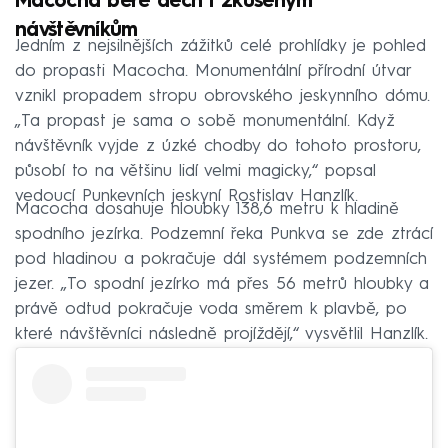
Macocha bere dech i zkušeným
návštěvníkům
Jedním z nejsilnějších zážitků celé prohlídky je pohled
do propasti Macocha. Monumentální přírodní útvar
vznikl propadem stropu obrovského jeskynního dómu.
„Ta propast je sama o sobě monumentální. Když
návštěvník vyjde z úzké chodby do tohoto prostoru,
působí to na většinu lidí velmi magicky,“ popsal
vedoucí Punkevních jeskyní Rostislav Hanzlík.
Macocha dosahuje hloubky 138,6 metru k hladině
spodního jezírka. Podzemní řeka Punkva se zde ztrácí
pod hladinou a pokračuje dál systémem podzemních
jezer. „To spodní jezírko má přes 56 metrů hloubky a
právě odtud pokračuje voda směrem k plavbě, po
které návštěvníci následně projíždějí,“ vysvětlil Hanzlík.