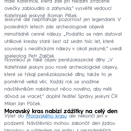
malé Kateřince, která zde při hledání ztracené
ovečky zabloudila a zahynula,“ vysvětlil vedoucí
Kateřinské jeskyně Roman Plíšek.
Jeskyně ale nepřitahuje pozornost jen legendami. V
posledních letech zde archeologové objevili
mimořádně cenné nálezy. „Podařilo se nám datovat
uhlíkové kresby staré šest až sedm tisíc let, které
souvisejí s neolitickými nálezy v okolí jeskyně,“ uvedl
speleolog Petr Zajíček.
Novinkou je také objev penězokazecké dílny. „V
Kateřinské jeskyni jsou nové archeologické objevy,
které se týkají penězokazecké dílny, takže to je
poměrně velká věc. Každý rok se snažíme
návštěvníkům nabídnout něco nového, aby měli
důvod se vracet,“ doplnil ředitel Správy jeskyní ČR
Milan Jan Půček.
Moravský kras nabízí zážitky na celý den
Výlet do
Moravského krasu
ale nekončí jen v
podzemí. Návštěvníci mohou zakončit den jízdou
lanovkou a výhledem na jednu z nejznámějších