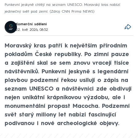
Punkevní jeskyně chtějí na seznam UNESCO. Moravský kras nabízí
jedinečný svět pod zemí.
Zdroj: CNN Prima NEWS
Komerční sdělení
22. kvě 2026, 08:52
Moravský kras patří k největším přírodním
pokladům České republiky. Po zimní pauze
a zajištění skal se sem znovu vracejí tisíce
návštěvníků. Punkevní jeskyně s legendární
plavbou podzemní řekou usilují o zápis na
seznam UNESCO a návštěvníci zde obdivují
nejen unikátní krápníkovou výzdobu, ale i
monumentální propast Macocha. Podzemní
svět starý miliony let nabízí fascinující
podívanou i nové archeologické objevy.