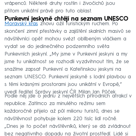
vrápenců. Některé druhy rostlin i živočichů jsou
přitom unikátní právě pro tuto oblast.
Punkevní jeskyně chtějí na seznam UNESCO
Moravský kras
znovu ožil turistickým ruchem. Po
skončení zimní přestávky a zajištění skalních masivů se
návštěvníci opět mohou svézt oblíbeným vláčkem a
vydat se do jedinečného podzemního světa
Punkevních jeskyní. „My jsme v Punkevní jeskyni a my
jsme tu unikátnost se rozhodli vyzdvihnout tím, že se
snažíme zapsat Punkevní a Kateřinskou jeskyni na
seznam UNESCO. Punkevní jeskyně s lodní plavbou a
s těmi krásnými prostorami jsou unikátní v Evropě,“
uvedl ředitel Správy jeskyní ČR Milan Jan Půček.
Podle něj jde o jednu z největších přírodních atrakcí v
republice. Zatímco za minulého režimu sem
každoročně přijelo až půl milionu turistů, dnes se
návštěvnost pohybuje kolem 220 tisíc lidí ročně.
„Dnes je to počet návštěvníků, který se dá zvládnout
bez negativního dopadu na životní prostředí. Lidé si