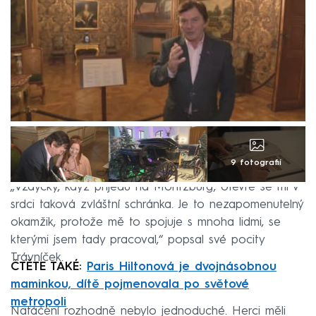
9 fotografií
„Vždycky, když přijedu na Moritzburg, otevře se mi v
srdci taková zvláštní schránka. Je to nezapomenutelný
okamžik, protože mě to spojuje s mnoha lidmi, se
kterými jsem tady pracoval,“ popsal své pocity
Trávníček.
ČTĚTE TAKÉ:
Paris Hiltonová je dvojnásobnou
maminkou, dítě pojmenovala po světové
metropoli
Natáčení rozhodně nebylo jednoduché. Herci měli