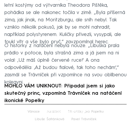
letní kostýmy od výtvarníka Theodora Pištěka,
pohádka se ale nakonec točila v zimě. „Byla příšerná
zima, jak jinak, na Moritzburgu, ale sníh nebyl. Tak
vzniklo několik pokusů, jak by se mohl nahradit,
například polystyrenem. Kuličky přivezli, vysypali, ale
foukl vítr a vše bylo pryč,“ zavzpomínal herec.
O historky z natáčení nebyla nouze. „Libuška prala
prádlo v potoce, byla strašná zima a já jsem na ni
volal: ‚Už máš úplně červené ruce!‘ A ona
odpověděla: ‚Až budou fialové, tak toho nechám‘,“
zasmál se Trávníček při vzpomínce na svou oblíbenou
kolegyni.
MOHLO VÁM UNIKNOUT: Připadal jsem si jako
skutečný princ, vzpomíná Trávníček na natáčení
ikonické Popelky
Failed to fetch
Vánoce
natáčení
Tři oříšky pro Popelku
Libuše Šafránková
Pavel Trávníček