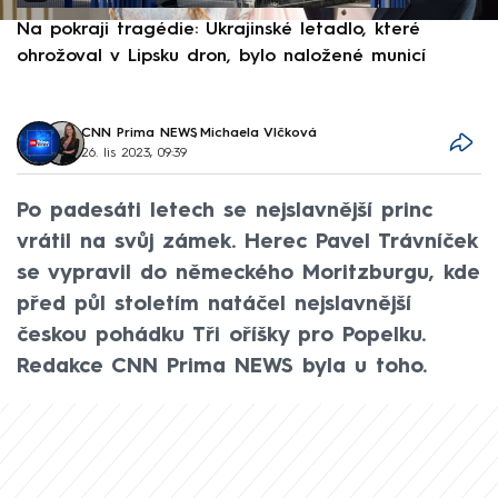
Na pokraji tragédie: Ukrajinské letadlo, které
P
ohrožoval v Lipsku dron, bylo naložené municí
e
CNN Prima NEWS
,
Michaela Vlčková
26. lis 2023, 09:39
Po padesáti letech se nejslavnější princ
vrátil na svůj zámek. Herec Pavel Trávníček
se vypravil do německého Moritzburgu, kde
před půl stoletím natáčel nejslavnější
českou pohádku Tři oříšky pro Popelku.
Redakce CNN Prima NEWS byla u toho.