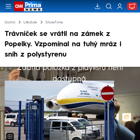
Domů
Lifestyle
ShowTime
Trávníček se vrátil na zámek z
Popelky. Vzpomínal na tuhý mráz i
sníh z polystyrenu
Žádná položka z playlistu není
Výběr redakce
dostupná.