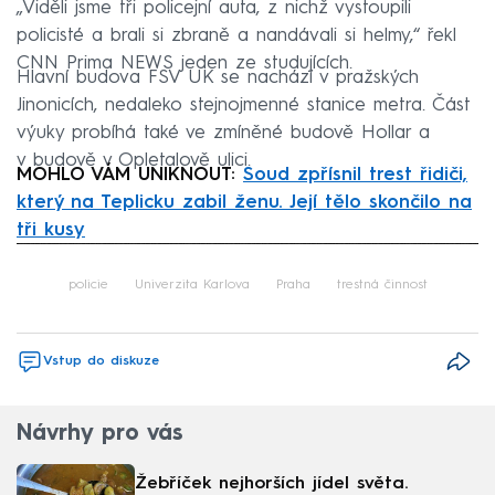
„Viděli jsme tři policejní auta, z nichž vystoupili
policisté a brali si zbraně a nandávali si helmy,“ řekl
CNN Prima NEWS jeden ze studujících.
Hlavní budova FSV UK se nachází v pražských
Jinonicích, nedaleko stejnojmenné stanice metra. Část
výuky probíhá také ve zmíněné budově Hollar a
v budově v Opletalově ulici.
MOHLO VÁM UNIKNOUT:
Soud zpřísnil trest řidiči,
který na Teplicku zabil ženu. Její tělo skončilo na
tři kusy
Failed to fetch
policie
Univerzita Karlova
Praha
trestná činnost
Vstup do diskuze
Návrhy pro vás
Žebříček nejhorších jídel světa.