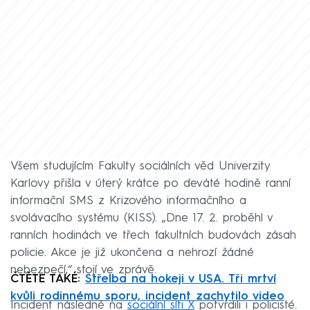
Všem studujícím Fakulty sociálních věd Univerzity
Karlovy přišla v úterý krátce po deváté hodině ranní
informační SMS z Krizového informačního a
svolávacího systému
(KISS). „Dne 17. 2. proběhl v
ranních hodinách ve třech fakultních budovách zásah
policie. Akce je již ukončena a nehrozí žádné
nebezpečí,“ stojí ve zprávě.
ČTĚTE TAKÉ:
Střelba na hokeji v USA. Tři mrtví
kvůli rodinnému sporu, incident zachytilo video
Incident následně na
sociální síti X
potvrdili i policisté.