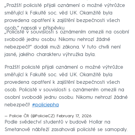
„Pražští policisté přijali oznámení o možné výhrůžce
směřující k Fakultě soc. věd UK. Okamžitě byla
provedena opatření k zajištění bezpečnosti všech
osob,“ napsali v příspěvku.
„Policisté v souvislosti s oznámením omezili na osobní
svobodě jednu osobu. Nikomu nehrozí žádné
nebezpečí!“ dodali muži zákona. V tuto chvíli není
jasné, jakého charakteru výhružka byla.
Pražští policisté přijali oznámení o možné výhrůžce
směřující k Fakultě soc. věd UK. Okamžitě byla
provedena opatření k zajištění bezpečnosti všech
osob. Policisté v souvislosti s oznámením omezili na
osobní svobodě jednu osobu. Nikomu nehrozí žádné
nebezpečí!
#policiepha
— Policie ČR (@PolicieCZ)
February 17, 2026
Podle svědectví studentů v budově Hollar na
Smetanově nábřeží zasahovali policisté se samopaly.