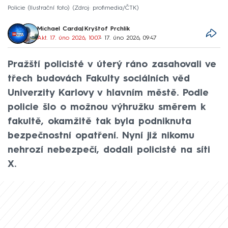
Policie (Ilustrační foto)
Zdroj: profimedia/ČTK
Michael Cardal
,
Kryštof Prchlík
Akt. 17. úno 2026, 10:07
• 17. úno 2026, 09:47
Pražští policisté v úterý ráno zasahovali ve
třech budovách Fakulty sociálních věd
Univerzity Karlovy v hlavním městě. Podle
policie šlo o možnou výhružku směrem k
fakultě, okamžitě tak byla podniknuta
bezpečnostní opatření. Nyní již nikomu
nehrozí nebezpečí, dodali policisté na síti
X.