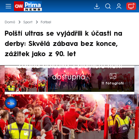
Domů
Sport
Fotbal
Polští ultras se vyjádřili k účasti na
derby: Skvělá zábava bez konce,
zážitek jako z 90. let
Žádná položka z playlistu není
dostupná.
11 fotografií
CNN Prima NEWS
14. kvě 2026, 14:23
Polští ultras, kteří byli přítomni na sobotním
derby mezi Slavií a Spartou, se vyjádřili k