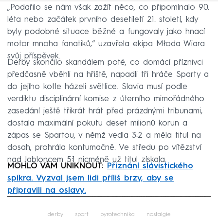
„Podařilo se nám však zažít něco, co připomínalo 90.
léta nebo začátek prvního desetiletí 21. století, kdy
byly podobné situace běžné a fungovaly jako hnací
motor mnoha fanatiků,“ uzavřela ekipa Młoda Wiara
svůj příspěvek.
Derby skončilo skandálem poté, co domácí příznivci
předčasně vběhli na hřiště, napadli tři hráče Sparty a
do jejího kotle házeli světlice. Slavia musí podle
verdiktu disciplinární komise z úterního mimořádného
zasedání ještě třikrát hrát před prázdnými tribunami,
dostala maximální pokutu deset milionů korun a
zápas se Spartou, v němž vedla 3:2 a měla titul na
dosah, prohrála kontumačně. Ve středu po vítězství
nad Jabloncem 5:1 nicméně už titul získala.
MOHLO VÁM UNIKNOUT:
Přiznání slávistického
spíkra. Vyzval jsem lidi příliš brzy, aby se
připravili na oslavy.
Failed to fetch
derby
sport
pyrotechnika
nostalgie