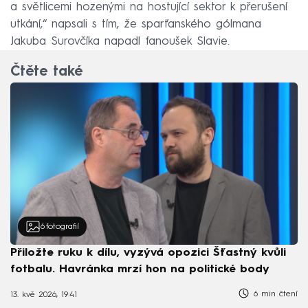
a světlicemi hozenými na hostující sektor k přerušení
utkání,“ napsali s tím, že sparťanského gólmana
Jakuba Surovčíka napadl fanoušek Slavie.
Čtěte také
6
fotografií
Přiložte ruku k dílu, vyzývá opozici Šťastný kvůli
fotbalu. Havránka mrzí hon na politické body
6 min čtení
13. kvě 2026, 19:41