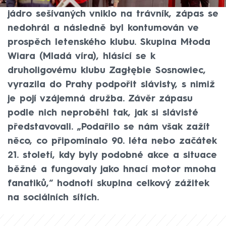
jeho průběhu. Před koncem utkání tvrdé
jádro sešívaných vniklo na trávník, zápas se
nedohrál a následně byl kontumován ve
prospěch letenského klubu. Skupina Młoda
Wiara (Mladá víra), hlásící se k
druholigovému klubu Zagłębie Sosnowiec,
vyrazila do Prahy podpořit slávisty, s nimiž
je pojí vzájemná družba. Závěr zápasu
podle nich neproběhl tak, jak si slávisté
představovali. „Podařilo se nám však zažít
něco, co připomínalo 90. léta nebo začátek
21. století, kdy byly podobné akce a situace
běžné a fungovaly jako hnací motor mnoha
fanatiků,“ hodnotí skupina celkový zážitek
na sociálních sítích.