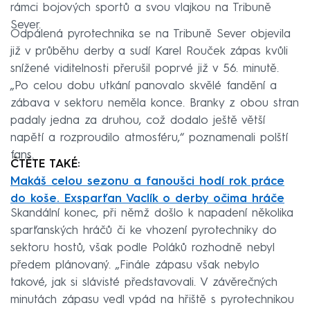
rámci bojových sportů a svou vlajkou na Tribuně
Sever.
Odpálená pyrotechnika se na Tribuně Sever objevila
již v průběhu derby a sudí Karel Rouček zápas kvůli
snížené viditelnosti přerušil poprvé již v 56. minutě.
„Po celou dobu utkání panovalo skvělé fandění a
zábava v sektoru neměla konce. Branky z obou stran
padaly jedna za druhou, což dodalo ještě větší
napětí a rozproudilo atmosféru,“ poznamenali polští
fans.
ČTĚTE TAKÉ:
Makáš celou sezonu a fanoušci hodí rok práce
do koše. Exsparťan Vaclík o derby očima hráče
Skandální konec, při němž došlo k napadení několika
sparťanských hráčů či ke vhození pyrotechniky do
sektoru hostů, však podle Poláků rozhodně nebyl
předem plánovaný. „Finále zápasu však nebylo
takové, jak si slávisté představovali. V závěrečných
minutách zápasu vedl vpád na hřiště s pyrotechnikou