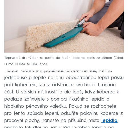
Teprve až druhý den se pusťte do řezání koberce spolu se stěnou
Zdroj:
Prima DOMA MEDIA, s.r.o.
Fixace koberce k podkladu proběhne tak, že ho
jednoduše přilepíte na onu oboustrannou lepící pásku
pod kobercem, z níž odstraníte svrchní ochrannou
část. U větších místností je ale lepší, když koberec k
podlaze zafixujete s pomocí fixačního lepidla a
hladkého pěnového válečku. Pokud se rozhodnete
pro tento způsob lepení, odsuňte polovinu koberce z
pracovní plochy, naneste na příslušná místa
lepidlo
,
počkejte tak dlouho, jak uvádí výrobce lepidla na