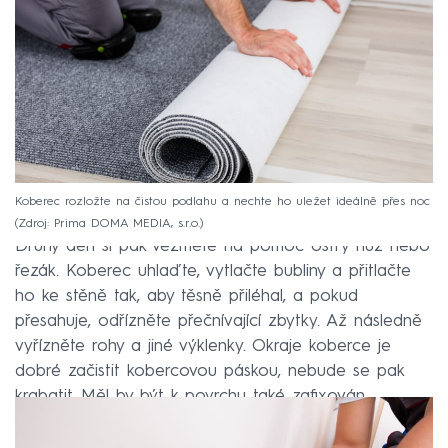
Koberec rozložte na čistou podlahu a nechte ho uležet ideálně přes noc
Zdroj: Prima DOMA MEDIA, s.r.o.
Druhý den si pak vezměte na pomoc ostrý nůž nebo
řezák. Koberec uhlaďte, vytlačte bubliny a přitlačte
ho ke stěně tak, aby těsně přiléhal, a pokud
přesahuje, odřízněte přečnívající zbytky. Až následně
vyřízněte rohy a jiné výklenky. Okraje koberce je
dobré začistit kobercovou páskou, nebude se pak
krabatit. Měl by být k povrchu také zafixován.