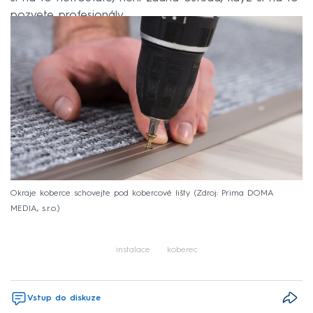
pozvete profesionály.
Okraje koberce schovejte pod kobercové lišty
Zdroj: Prima DOMA
MEDIA, s.r.o.
instalace
koberec
Vstup do diskuze