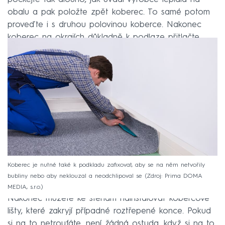
obalu a pak položte zpět koberec. To samé potom
proveďte i s druhou polovinou koberce. Nakonec
koberec na okrajích důkladně k podlaze přitlačte.
Koberec je nutné také k podkladu zafixovat, aby se na něm netvořily
bubliny nebo aby neklouzal a neodchlipoval se
Zdroj: Prima DOMA
MEDIA, s.r.o.
Nakonec můžete ke stěnám nainstalovat kobercové
lišty, které zakryjí případné roztřepené konce. Pokud
si na to netroufáte, není žádná ostuda, když si na to