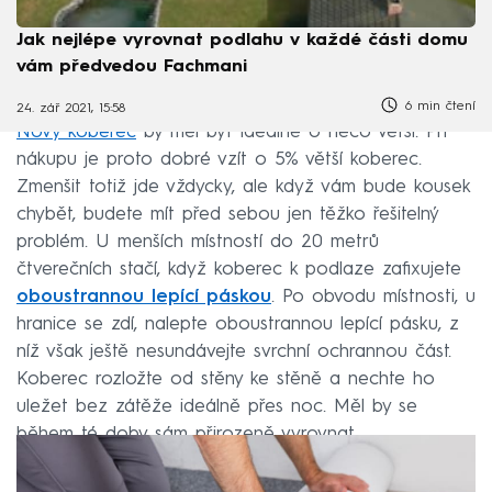
Jak nejlépe vyrovnat podlahu v každé části domu
vám předvedou Fachmani
6 min čtení
24. zář 2021, 15:58
Nový koberec
by měl být ideálně o něco větší. Při
nákupu je proto dobré vzít o 5% větší koberec.
Zmenšit totiž jde vždycky, ale když vám bude kousek
chybět, budete mít před sebou jen těžko řešitelný
problém. U menších místností do 20 metrů
čtverečních stačí, když koberec k podlaze zafixujete
oboustrannou lepící páskou
. Po obvodu místnosti, u
hranice se zdí, nalepte oboustrannou lepící pásku, z
níž však ještě nesundávejte svrchní ochrannou část.
Koberec rozložte od stěny ke stěně a nechte ho
uležet bez zátěže ideálně přes noc. Měl by se
během té doby sám přirozeně vyrovnat.