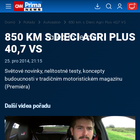
Domů
Pořady
Autosalon
850 km s Dieci Agri Plus 40,7 VS
850 KM S DIECI AGRI PLUS
Failed to fetch
40,7 VS
25. pro 2014, 21:15
Světové novinky, nelítostné testy, koncepty
budoucnosti v tradičním motoristickém magazínu
(Premiéra)
Další videa pořadu