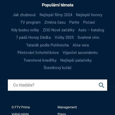
Populární témata
Jak zhubnout
Nejlepší filmy 2024
Nejlepší horory
TV program
Změna času
Partie
Počasí
Kdy budou volby
ZOO Nové začátky
Auto – katalog
7 pádů Honzy Dědka
Volby 2025
Svařené víno
Tatarák podle Pohlreicha
Aloe vera
Pěstování lichořeřišnice
Výpočet ascendentu
Tvarohové knedlíky
Nejlepší palačinky
Švestkový koláč
O FTV Prima
Management
Volná místa
Press