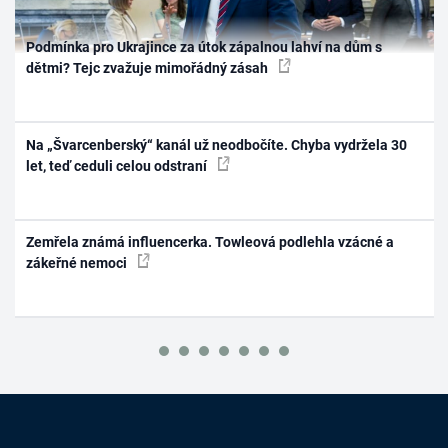
Podmínka pro Ukrajince za útok zápalnou lahví na dům s
dětmi? Tejc zvažuje mimořádný zásah
Na „Švarcenberský“ kanál už neodbočíte. Chyba vydržela 30
let, teď ceduli celou odstraní
Zemřela známá influencerka. Towleová podlehla vzácné a
zákeřné nemoci