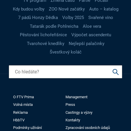
TV program
Změna času
Partie
Počasí
Kdy budou volby
ZOO Nové začátky
Auto – katalog
7 pádů Honzy Dědka
Volby 2025
Svařené víno
Tatarák podle Pohlreicha
Aloe vera
Pěstování lichořeřišnice
Výpočet ascendentu
Tvarohové knedlíky
Nejlepší palačinky
Švestkový koláč
O FTV Prima
Management
Volná místa
Press
Reklama
Castingy a výzvy
HbbTV
Kontakty
Podmínky užívání
Zpracování osobních údajů