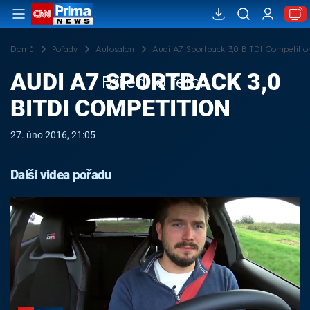
Domů
Pořady
Autosalon
Audi A7 Sportback 3,0 BITDI Competitio
AUDI A7 SPORTBACK 3,0
Failed to fetch
BITDI COMPETITION
27. úno 2016, 21:05
Další videa pořadu