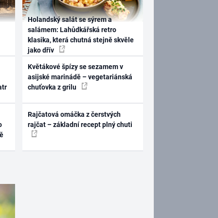
Holandský salát se sýrem a
salámem: Lahůdkářská retro
klasika, která chutná stejně skvěle
jako dřív
Květákové špízy se sezamem v
asijské marinádě – vegetariánská
atr
chuťovka z grilu
Rajčatová omáčka z čerstvých
o
rajčat – základní recept plný chuti
ně