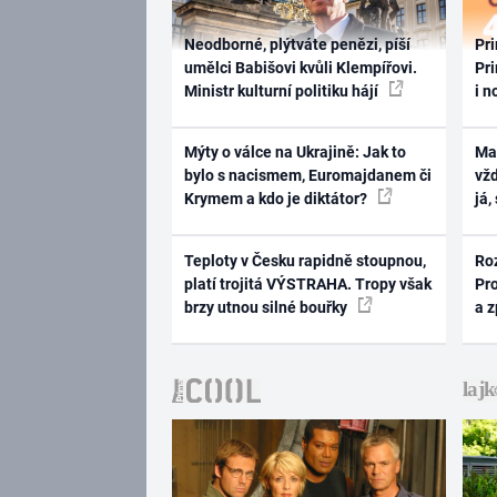
Neodborné, plýtváte penězi, píší
Pri
umělci Babišovi kvůli Klempířovi.
Pri
Ministr kulturní politiku hájí
i n
Mýty o válce na Ukrajině: Jak to
Ma
bylo s nacismem, Euromajdanem či
vž
Krymem a kdo je diktátor?
já,
Teploty v Česku rapidně stoupnou,
Ro
platí trojitá VÝSTRAHA. Tropy však
Pr
brzy utnou silné bouřky
a 