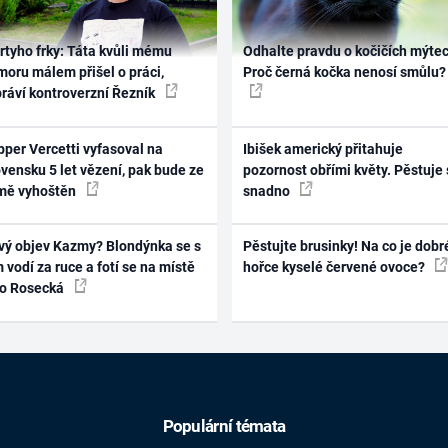
rtyho frky: Táta kvůli mému
Odhalte pravdu o kočičích mýtec
oru málem přišel o práci,
Proč černá kočka nenosí smůlu?
práví kontroverzní Řezník
per Vercetti vyfasoval na
Ibišek americký přitahuje
vensku 5 let vězení, pak bude ze
pozornost obřími květy. Pěstuje 
mě vyhoštěn
snadno
vý objev Kazmy? Blondýnka se s
Pěstujte brusinky! Na co je dobr
 vodí za ruce a fotí se na místě
hořce kyselé červené ovoce?
ko Rosecká
Populární témata