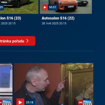
59
50:07
lon S16 (23)
Autosalon S16 (22)
a 2025 20:15
28. kvě 2025 20:15
tránka pořadu
25:18