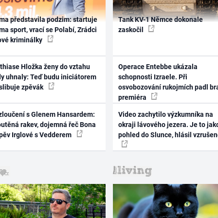
ma představila podzim: startuje
Tank KV-1 Němce dokonale
ma sport, vrací se Polabí, Zrádci
zaskočil
ové kriminálky
thiase Hložka ženy do vztahu
Operace Entebbe ukázala
dy uhnaly: Teď budu iniciátorem
schopnosti Izraele. Při
 slibuje zpěvák
osvobozování rukojmích padl br
premiéra
zloučení s Glenem Hansardem:
Video zachytilo výzkumníka na
outěná rakev, dojemná řeč Bona
okraji lávového jezera. Je to jak
zpěv Irglové s Vedderem
pohled do Slunce, hlásil vzruše