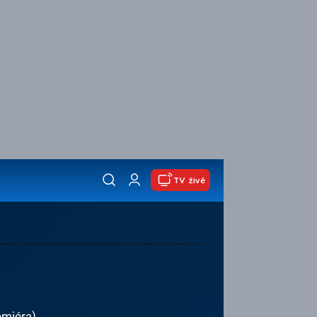
TV živě
emiéra)