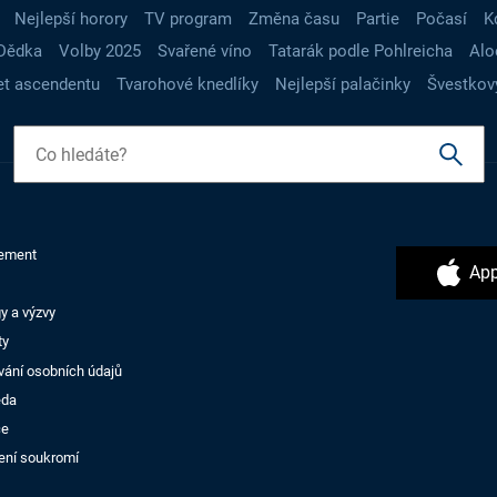
Nejlepší horory
TV program
Změna času
Partie
Počasí
K
Dědka
Volby 2025
Svařené víno
Tatarák podle Pohlreicha
Alo
t ascendentu
Tvarohové knedlíky
Nejlepší palačinky
Švestkov
ement
App
y a výzvy
ty
vání osobních údajů
ěda
ce
ení soukromí