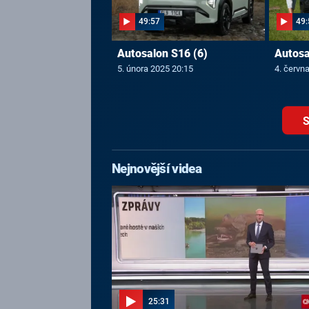
49:57
49:
Autosalon S16 (6)
Autosa
5. února 2025 20:15
4. červn
S
Nejnovější videa
25:31