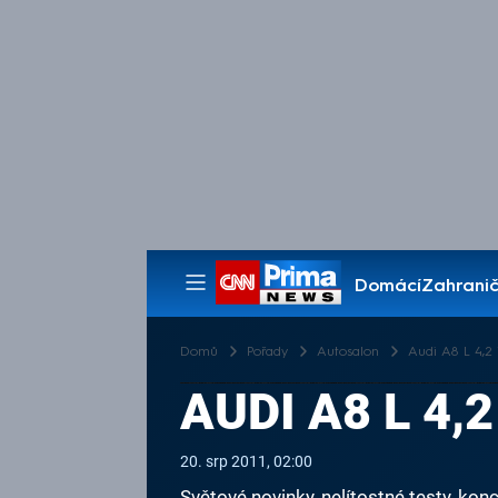
Domácí
Zahranič
Pořady
Domů
Pořady
Autosalon
Audi A8 L 4,2 
AUDI A8 L 4,
20. srp 2011, 02:00
Světové novinky, nelítostné testy, k