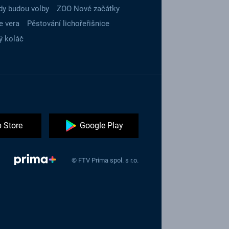
dy budou volby
ZOO Nové začátky
e vera
Pěstování lichořeřišnice
ý koláč
 Store
Google Play
© FTV Prima spol. s r.o.