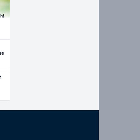
h!
se
é