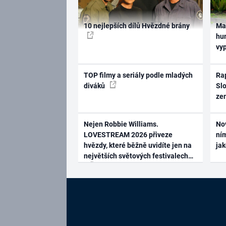
10 nejlepších dílů Hvězdné brány
Ma
hum
vy
TOP filmy a seriály podle mladých
Rap
diváků
Slo
ze
Nejen Robbie Williams.
No
LOVESTREAM 2026 přiveze
ním
hvězdy, které běžně uvidíte jen na
ja
největších světových festivalech