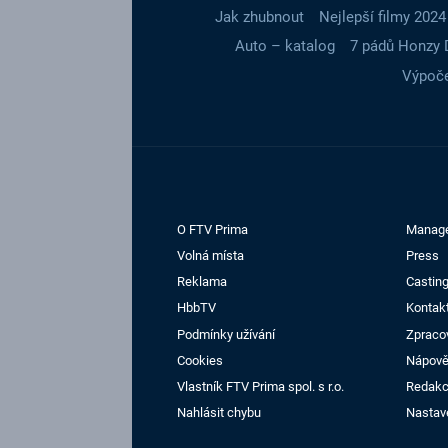
Jak zhubnout
Nejlepší filmy 2024
Auto – katalog
7 pádů Honzy 
Výpoče
O FTV Prima
Manag
Volná místa
Press
Reklama
Casting
HbbTV
Kontak
Podmínky užívání
Zpraco
Cookies
Nápov
Vlastník FTV Prima spol. s r.o.
Redak
Nahlásit chybu
Nastav