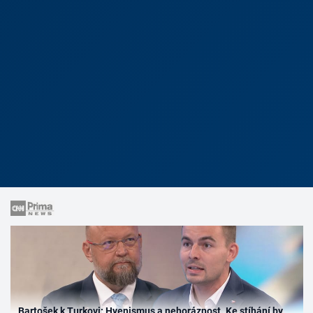
Bartošek k Turkovi: Hyenismus a nehoráznost. Ke stíhání by