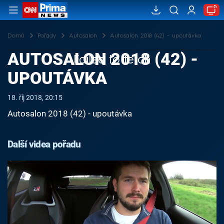
Domů
Pořady
Autosalon
Autosalon 2018 (42) - upoutávka
AUTOSALON 2018 (42) -
Failed to fetch
UPOUTÁVKA
18. říj 2018, 20:15
Autosalon 2018 (42) - upoutávka
Další videa pořadu