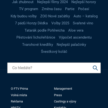
Jak zhubnout
Nejlepší filmy 2024
Nejlepší horory
TV program
Změna času
Partie
Počasí
Kdy budou volby
ZOO Nové začátky
Auto – katalog
7 pádů Honzy Dědka
Volby 2025
Svařené víno
Tatarák podle Pohlreicha
Aloe vera
Pěstování lichořeřišnice
Výpočet ascendentu
Tvarohové knedlíky
Nejlepší palačinky
Švestkový koláč
O FTV Prima
Management
Volná místa
Press
Reklama
Castingy a výzvy
HbbTV
Kontakty