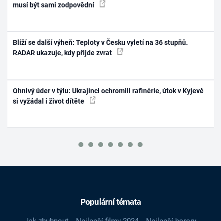
musí být sami zodpovědní
Blíží se další výheň: Teploty v Česku vyletí na 36 stupňů.
RADAR ukazuje, kdy přijde zvrat
Ohnivý úder v týlu: Ukrajinci ochromili rafinérie, útok v Kyjevě
si vyžádal i život dítěte
Populární témata
Jak zhubnout
Nejlepší filmy 2024
Nejlepší horory