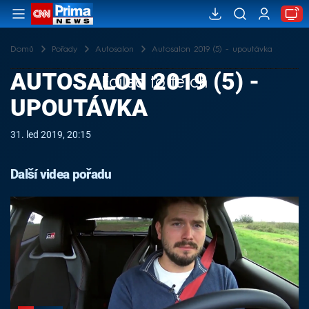
Domů
Pořady
Autosalon
Autosalon 2019 (5) - upoutávka
AUTOSALON 2019 (5) -
Failed to fetch
UPOUTÁVKA
31. led 2019, 20:15
Další videa pořadu