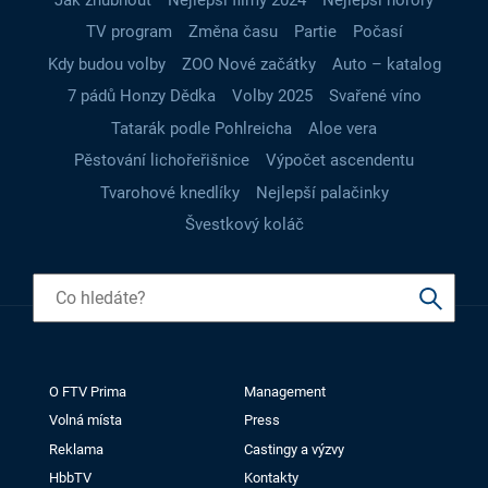
TV program
Změna času
Partie
Počasí
Kdy budou volby
ZOO Nové začátky
Auto – katalog
7 pádů Honzy Dědka
Volby 2025
Svařené víno
Tatarák podle Pohlreicha
Aloe vera
Pěstování lichořeřišnice
Výpočet ascendentu
Tvarohové knedlíky
Nejlepší palačinky
Švestkový koláč
O FTV Prima
Management
Volná místa
Press
Reklama
Castingy a výzvy
HbbTV
Kontakty