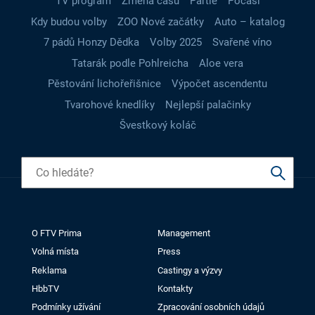
TV program
Změna času
Partie
Počasí
Kdy budou volby
ZOO Nové začátky
Auto – katalog
7 pádů Honzy Dědka
Volby 2025
Svařené víno
Tatarák podle Pohlreicha
Aloe vera
Pěstování lichořeřišnice
Výpočet ascendentu
Tvarohové knedlíky
Nejlepší palačinky
Švestkový koláč
O FTV Prima
Management
Volná místa
Press
Reklama
Castingy a výzvy
HbbTV
Kontakty
Podmínky užívání
Zpracování osobních údajů