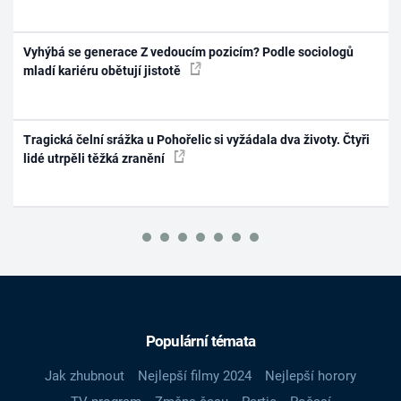
Vyhýbá se generace Z vedoucím pozicím? Podle sociologů
mladí kariéru obětují jistotě
Tragická čelní srážka u Pohořelic si vyžádala dva životy. Čtyři
lidé utrpěli těžká zranění
Populární témata
Jak zhubnout
Nejlepší filmy 2024
Nejlepší horory