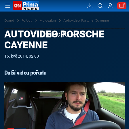
Domů
Pořady
Autosalon
Autovideo Porsche Cayenne
AUTOVIDEO PORSCHE
Failed to fetch
CAYENNE
16. kvě 2014, 02:00
Další videa pořadu