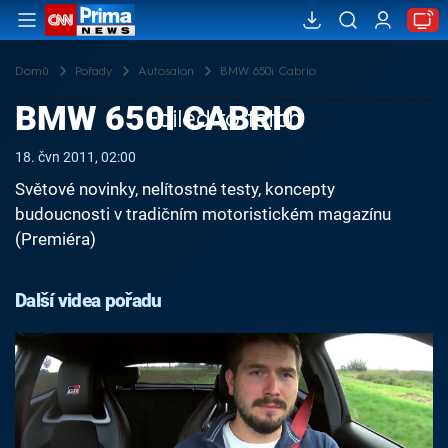
Domů
Pořady
Autosalon
BMW 650i Cabrio
BMW 650I CABRIO
Failed to fetch
18. čvn 2011, 02:00
Světové novinky, nelítostné testy, koncepty
budoucnosti v tradičním motoristickém magazínu
(Premiéra)
Další videa pořadu