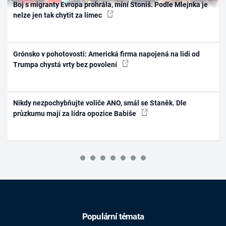
Boj s migranty Evropa prohrála, míní Stoniš. Podle Mlejnka je
nelze jen tak chytit za límec
Grónsko v pohotovosti: Americká firma napojená na lidi od
Trumpa chystá vrty bez povolení
Nikdy nezpochybňujte voliče ANO, smál se Staněk. Dle
průzkumu mají za lídra opozice Babiše
Populární témata