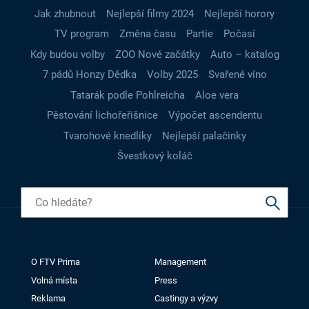
Jak zhubnout
Nejlepší filmy 2024
Nejlepší horory
TV program
Změna času
Partie
Počasí
Kdy budou volby
ZOO Nové začátky
Auto – katalog
7 pádů Honzy Dědka
Volby 2025
Svařené víno
Tatarák podle Pohlreicha
Aloe vera
Pěstování lichořeřišnice
Výpočet ascendentu
Tvarohové knedlíky
Nejlepší palačinky
Švestkový koláč
O FTV Prima
Management
Volná místa
Press
Reklama
Castingy a výzvy