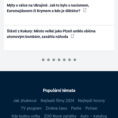
Mýty o válce na Ukrajině: Jak to bylo s nacismem,
Euromajdanem či Krymem a kdo je diktátor?
Štěstí z Kokury: Město velké jako Plzeň uniklo oběma
atomovým bombám, zasáhla náhoda
Populární témata
Jak zhubnout
Nejlepší filmy 2024
Nejlepší horory
TV program
Změna času
Partie
Počasí
Kdy budou volby
ZOO Nové začátky
Auto – katalog