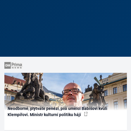
Neodborné, plýtváte penězi, píší umělci Babišovi kvůli
Klempířovi. Ministr kulturní politiku hájí