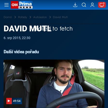
Domů
Pořady
Autosalon
David Mutl
DAVID MUTL
Failed to fetch
6. srp 2015, 22:30
Další videa pořadu
49:54