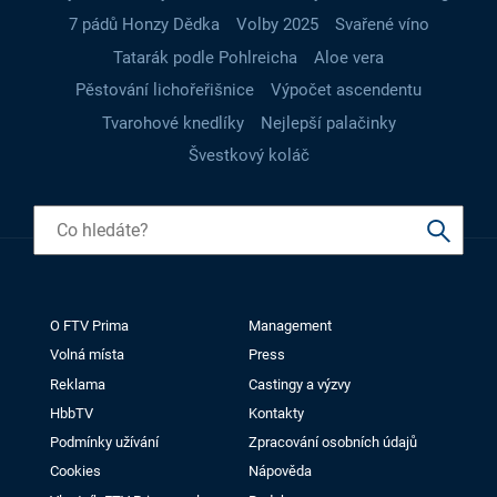
7 pádů Honzy Dědka
Volby 2025
Svařené víno
Tatarák podle Pohlreicha
Aloe vera
Pěstování lichořeřišnice
Výpočet ascendentu
Tvarohové knedlíky
Nejlepší palačinky
Švestkový koláč
O FTV Prima
Management
Volná místa
Press
Reklama
Castingy a výzvy
HbbTV
Kontakty
Podmínky užívání
Zpracování osobních údajů
Cookies
Nápověda