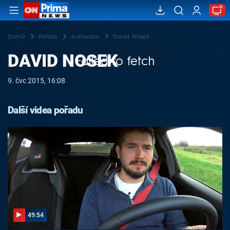
Domů
Pořady
Autosalon
David Nosek
DAVID NOSEK
Failed to fetch
9. čvc 2015, 16:08
Další videa pořadu
49:54