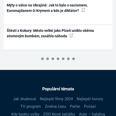
Mýty o válce na Ukrajině: Jak to bylo s nacismem,
Euromajdanem či Krymem a kdo je diktátor?
Štěstí z Kokury: Město velké jako Plzeň uniklo oběma
atomovým bombám, zasáhla náhoda
Populární témata
Jak zhubnout
Nejlepší filmy 2024
Nejlepší horory
TV program
Změna času
Partie
Počasí
Kdy budou volby
ZOO Nové začátky
Auto – katalog