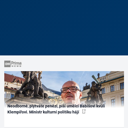
Neodborné, plýtváte penězi, píší umělci Babišovi kvůli
Klempířovi. Ministr kulturní politiku hájí