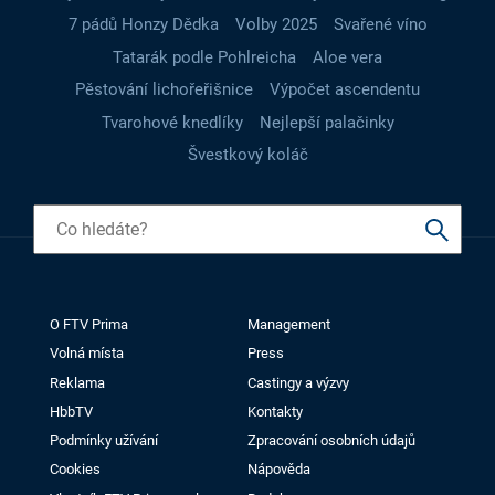
7 pádů Honzy Dědka
Volby 2025
Svařené víno
Tatarák podle Pohlreicha
Aloe vera
Pěstování lichořeřišnice
Výpočet ascendentu
Tvarohové knedlíky
Nejlepší palačinky
Švestkový koláč
O FTV Prima
Management
Volná místa
Press
Reklama
Castingy a výzvy
HbbTV
Kontakty
Podmínky užívání
Zpracování osobních údajů
Cookies
Nápověda