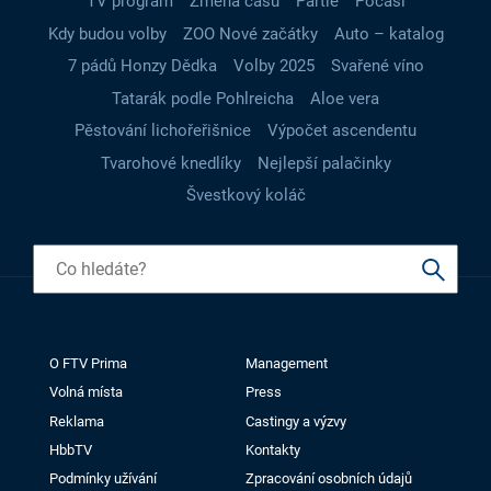
TV program
Změna času
Partie
Počasí
Kdy budou volby
ZOO Nové začátky
Auto – katalog
7 pádů Honzy Dědka
Volby 2025
Svařené víno
Tatarák podle Pohlreicha
Aloe vera
Pěstování lichořeřišnice
Výpočet ascendentu
Tvarohové knedlíky
Nejlepší palačinky
Švestkový koláč
O FTV Prima
Management
Volná místa
Press
Reklama
Castingy a výzvy
HbbTV
Kontakty
Podmínky užívání
Zpracování osobních údajů