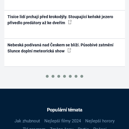
Tisíce lidí prchají před krokodýly. Stoupající keňské jezero
přivedlo predátory až ke dveřím
Nebeská podívaná nad Českem se blíží. Působivé zatmění
Slunce doplní meteorická show
Populární témata
Jak zhubnout
Nejlepší filmy 2024
Nejlepší horory