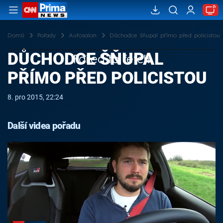
Domů
Pořady
Autosalon
Důchodce šňupal přímo před policistou
DŮCHODCE ŠŇUPAL
Failed to fetch
PŘÍMO PŘED POLICISTOU
8. pro 2015, 22:24
Další videa pořadu