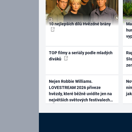
10 nejlepších dílů Hvězdné brány
Ma
hum
vy
TOP filmy a seriály podle mladých
Rap
diváků
Slo
ze
Nejen Robbie Williams.
No
LOVESTREAM 2026 přiveze
ním
hvězdy, které běžně uvidíte jen na
ja
největších světových festivalech