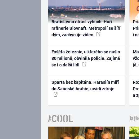
Bratislavou otřásl výbuch: Hoří
Pri
rafinerie Slovnaft. Metropolí se šíří
Pri
dým, zachycuje video
i n
Exšéfa železnic, u kterého se našlo
Ma
80 milionů, obvinila policie. Zajímá
vž
se i o další lidi
já,
Sparta bez kapitána. Haraslín míří
Ro
do Saúdské Arábie, uvádí zdroje
Pr
a 