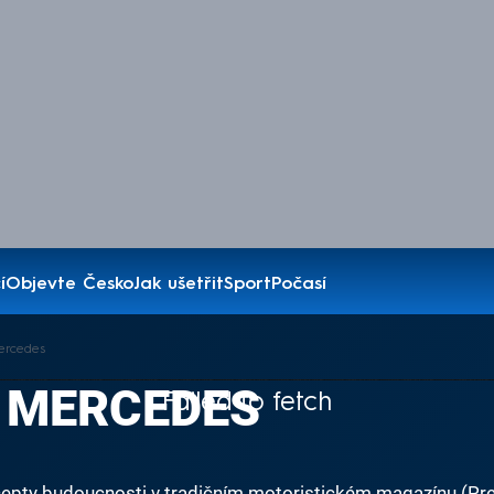
í
Objevte Česko
Jak ušetřit
Sport
Počasí
ercedes
 MERCEDES
Failed to fetch
oncepty budoucnosti v tradičním motoristickém magazínu (Pr