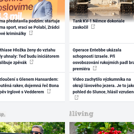
ma představila podzim: startuje
Tank KV-1 Němce dokonale
ma sport, vrací se Polabí, Zrádci
zaskočil
ové kriminálky
thiase Hložka ženy do vztahu
Operace Entebbe ukázala
dy uhnaly: Teď budu iniciátorem
schopnosti Izraele. Při
 slibuje zpěvák
osvobozování rukojmích padl br
premiéra
zloučení s Glenem Hansardem:
Video zachytilo výzkumníka na
outěná rakev, dojemná řeč Bona
okraji lávového jezera. Je to jak
zpěv Irglové s Vedderem
pohled do Slunce, hlásil vzruše