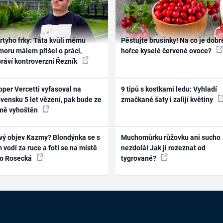
rtyho frky: Táta kvůli mému
Pěstujte brusinky! Na co je dobr
oru málem přišel o práci,
hořce kyselé červené ovoce?
práví kontroverzní Řezník
per Vercetti vyfasoval na
9 tipů s kostkami ledu: Vyhladí
vensku 5 let vězení, pak bude ze
zmačkané šaty i zalijí květiny
mě vyhoštěn
vý objev Kazmy? Blondýnka se s
Muchomůrku růžovku ani sucho
 vodí za ruce a fotí se na místě
nezdolá! Jak ji rozeznat od
ko Rosecká
tygrované?