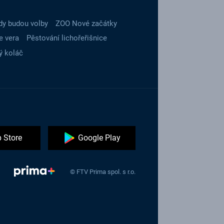
dy budou volby
ZOO Nové začátky
e vera
Pěstování lichořeřišnice
ý koláč
 Store
Google Play
© FTV Prima spol. s r.o.