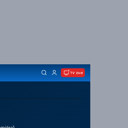
TV živě
emiéra)