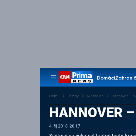
Domácí
Zahranič
Pořady
Domů
Pořady
Autosalon
Hannover – M
HANNOVER –
4. říj 2018, 20:17
Světové novinky, nelítostné testy, k