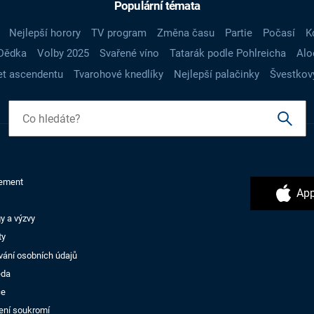
Populární témata
Nejlepší horory
TV program
Změna času
Partie
Počasí
K
Dědka
Volby 2025
Svařené víno
Tatarák podle Pohlreicha
Alo
t ascendentu
Tvarohové knedlíky
Nejlepší palačinky
Švestkov
ement
App
y a výzvy
ty
vání osobních údajů
ěda
ce
ení soukromí