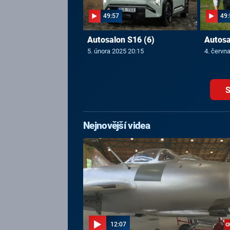
49:57
49:
Autosalon S16 (6)
Autosa
5. února 2025 20:15
4. červn
S
Nejnovější videa
12:07