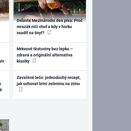
Oslavte Mezinárodní den piva: Proč
mrazák ničí chuť a kdy v horku
vsadit na šnyt?
Mrkvové těstoviny bez lepku –
zdravá a originální alternativa
atr
klasiky
Zavařené lečo: jednoduchý recept,
o
jak uchovat letní zeleninu na zimu
ně