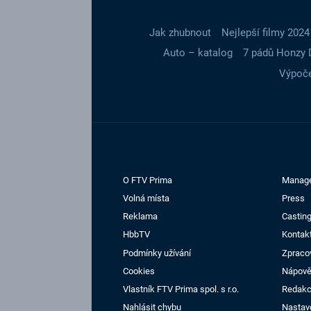
Jak zhubnout
Nejlepší filmy 2024
Auto – katalog
7 pádů Honzy 
Výpoče
O FTV Prima
Manag
Volná místa
Press
Reklama
Casting
HbbTV
Kontak
Podmínky užívání
Zpraco
Cookies
Nápov
Vlastník FTV Prima spol. s r.o.
Redak
Nahlásit chybu
Nastav