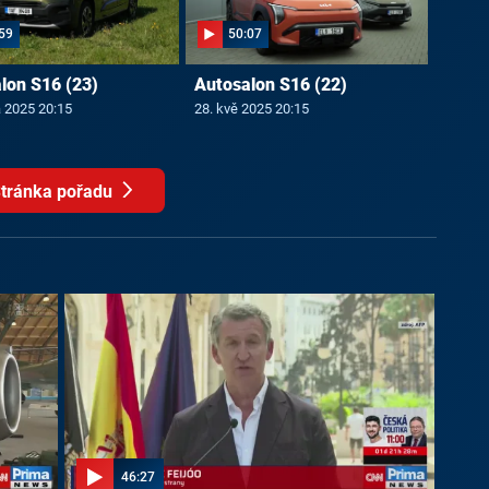
59
50:07
lon S16 (23)
Autosalon S16 (22)
a 2025 20:15
28. kvě 2025 20:15
tránka pořadu
46:27