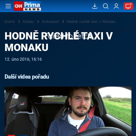
Domů
Pořady
Autosalon
Hodně rychlé taxi v Monaku
HODNĚ RYCHLÉ TAXI V
Failed to fetch
MONAKU
12. úno 2016, 16:16
Další videa pořadu