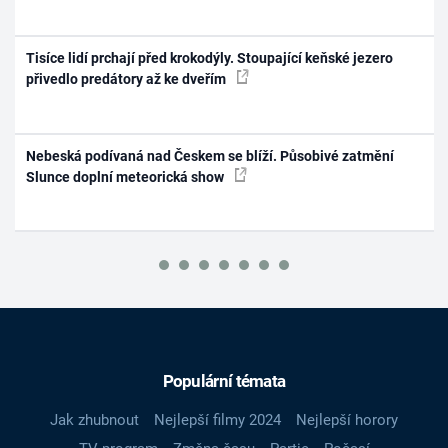
Tisíce lidí prchají před krokodýly. Stoupající keňské jezero
přivedlo predátory až ke dveřím
Nebeská podívaná nad Českem se blíží. Působivé zatmění
Slunce doplní meteorická show
Populární témata
Jak zhubnout
Nejlepší filmy 2024
Nejlepší horory