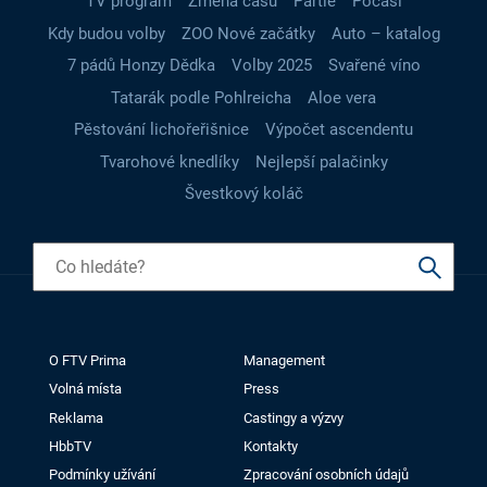
TV program
Změna času
Partie
Počasí
Kdy budou volby
ZOO Nové začátky
Auto – katalog
7 pádů Honzy Dědka
Volby 2025
Svařené víno
Tatarák podle Pohlreicha
Aloe vera
Pěstování lichořeřišnice
Výpočet ascendentu
Tvarohové knedlíky
Nejlepší palačinky
Švestkový koláč
O FTV Prima
Management
Volná místa
Press
Reklama
Castingy a výzvy
HbbTV
Kontakty
Podmínky užívání
Zpracování osobních údajů