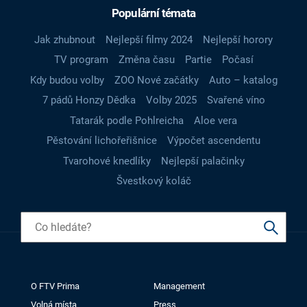
Populární témata
Jak zhubnout
Nejlepší filmy 2024
Nejlepší horory
TV program
Změna času
Partie
Počasí
Kdy budou volby
ZOO Nové začátky
Auto – katalog
7 pádů Honzy Dědka
Volby 2025
Svařené víno
Tatarák podle Pohlreicha
Aloe vera
Pěstování lichořeřišnice
Výpočet ascendentu
Tvarohové knedlíky
Nejlepší palačinky
Švestkový koláč
O FTV Prima
Management
Volná místa
Press