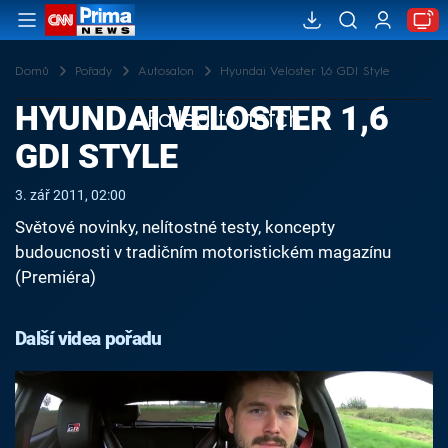
Domů
Pořady
Autosalon
Hyundai Veloster 1,6 GDI Style
HYUNDAI VELOSTER 1,6
Failed to fetch
GDI STYLE
3. zář 2011, 02:00
Světové novinky, nelítostné testy, koncepty
budoucnosti v tradičním motoristickém magazínu
(Premiéra)
Další videa pořadu