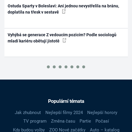
Ostuda Sparty v Boleslavi: Ani jednou nevystřelila na bránu,
doplatila na třesk v sestavě
Vyhýbá se generace Z vedoucím pozicím? Podle sociologů
mladí kariéru obětují jistotě
Populární témata
Jak zhubnout
Nejlepší filmy 2024
Nejlepší horory
TV program
Změna času
Partie
Počasí
Kdy budou volby
ZOO Nové začátky
Auto – katalog