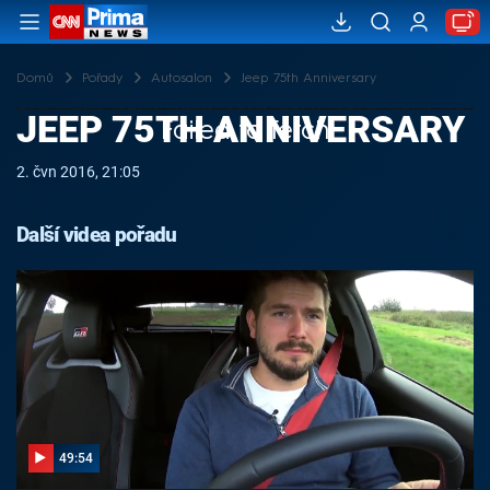
Domů
Pořady
Autosalon
Jeep 75th Anniversary
JEEP 75TH ANNIVERSARY
Failed to fetch
2. čvn 2016, 21:05
Další videa pořadu
49:54