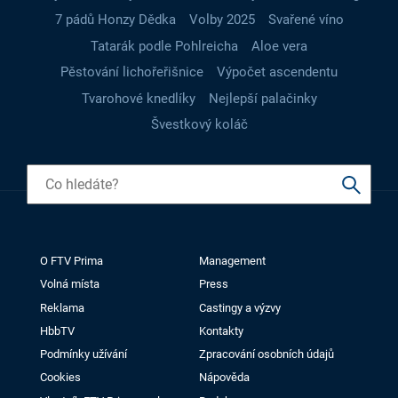
7 pádů Honzy Dědka
Volby 2025
Svařené víno
Tatarák podle Pohlreicha
Aloe vera
Pěstování lichořeřišnice
Výpočet ascendentu
Tvarohové knedlíky
Nejlepší palačinky
Švestkový koláč
O FTV Prima
Management
Volná místa
Press
Reklama
Castingy a výzvy
HbbTV
Kontakty
Podmínky užívání
Zpracování osobních údajů
Cookies
Nápověda