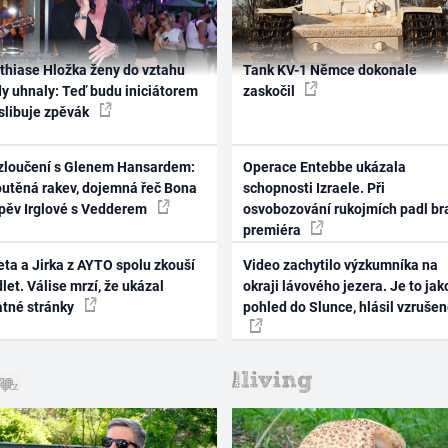
thiase Hložka ženy do vztahu
Tank KV-1 Němce dokonale
dy uhnaly: Teď budu iniciátorem
zaskočil
 slibuje zpěvák
zloučení s Glenem Hansardem:
Operace Entebbe ukázala
outěná rakev, dojemná řeč Bona
schopnosti Izraele. Při
zpěv Irglové s Vedderem
osvobozování rukojmích padl br
premiéra
ta a Jirka z AYTO spolu zkouší
Video zachytilo výzkumníka na
let. Válise mrzí, že ukázal
okraji lávového jezera. Je to jak
atné stránky
pohled do Slunce, hlásil vzruše