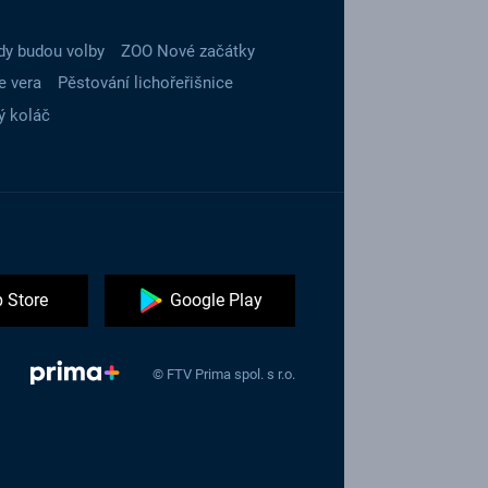
dy budou volby
ZOO Nové začátky
e vera
Pěstování lichořeřišnice
ý koláč
 Store
Google Play
© FTV Prima spol. s r.o.