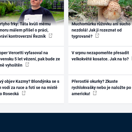
rtyho frky: Táta kvůli mému
Muchomůrku růžovku ani sucho
oru málem přišel o práci,
nezdolá! Jak ji rozeznat od
práví kontroverzní Řezník
tygrované?
per Vercetti vyfasoval na
V srpnu nezapomeňte přesadit
vensku 5 let vězení, pak bude ze
velkokvěté kosatce. Jak na to?
mě vyhoštěn
vý objev Kazmy? Blondýnka se s
Přerostlé okurky? Zkuste
 vodí za ruce a fotí se na místě
rychlokvašky nebo je naložte po
ko Rosecká
americku!