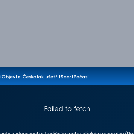
í
Objevte Česko
Jak ušetřit
Sport
Počasí
Failed to fetch
oncepty budoucnosti v tradičním motoristickém magazínu (Pr