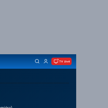
TV živě
emiéra)