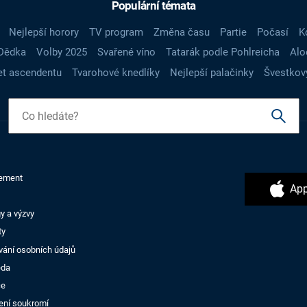
Populární témata
Nejlepší horory
TV program
Změna času
Partie
Počasí
K
Dědka
Volby 2025
Svařené víno
Tatarák podle Pohlreicha
Alo
t ascendentu
Tvarohové knedlíky
Nejlepší palačinky
Švestkov
ement
App
y a výzvy
ty
vání osobních údajů
ěda
ce
ení soukromí