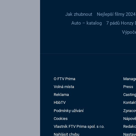
Jak zhubnout
Nejlepší filmy 2024
Auto – katalog
7 pádů Honzy 
Výpoče
O FTV Prima
Manag
Volná místa
Press
Reklama
Casting
HbbTV
Kontak
Podmínky užívání
Zpraco
Cookies
Nápov
Vlastník FTV Prima spol. s r.o.
Redak
Nahlásit chybu
Nastav