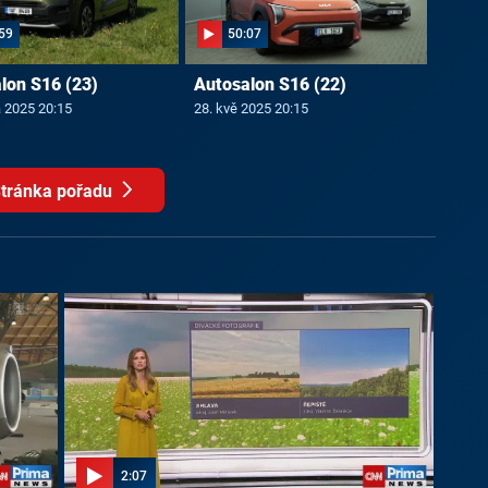
59
50:07
lon S16 (23)
Autosalon S16 (22)
a 2025 20:15
28. kvě 2025 20:15
tránka pořadu
2:07