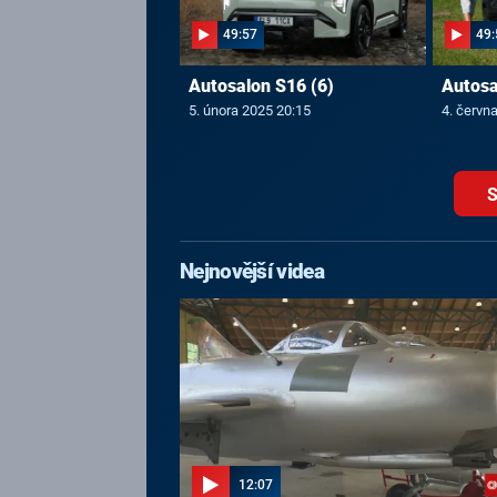
49:57
49:
Autosalon S16 (6)
Autosa
5. února 2025 20:15
4. červn
S
Nejnovější videa
12:07