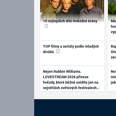
10 nejlepších dílů Hvězdné brány
Ma
hum
vy
TOP filmy a seriály podle mladých
Rap
diváků
Slo
ze
Nejen Robbie Williams.
No
LOVESTREAM 2026 přiveze
ním
hvězdy, které běžně uvidíte jen na
ja
největších světových festivalech