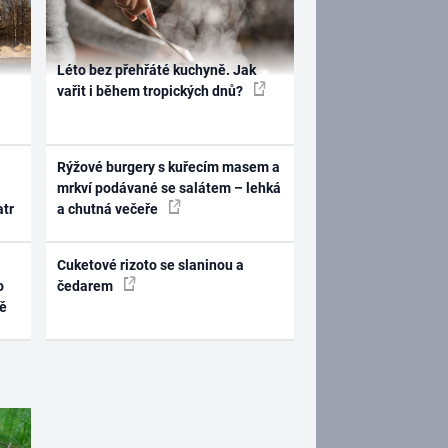
Léto bez přehřáté kuchyně. Jak
vařit i během tropických dnů?
Rýžové burgery s kuřecím masem a
mrkví podávané se salátem – lehká
atr
a chutná večeře
Cuketové rizoto se slaninou a
o
čedarem
ně