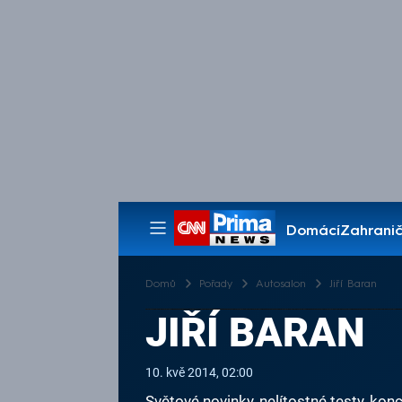
Domácí
Zahranič
Pořady
Domů
Pořady
Autosalon
Jiří Baran
JIŘÍ BARAN
10. kvě 2014, 02:00
Světové novinky, nelítostné testy, k