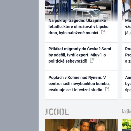
Na pokraji tragédie: Ukrajinské
Ma
letadlo, které ohrožoval v Lipsku
vž
dron, bylo naložené municí
já,
Přilákat migranty do Česka? Sami
Ro
by odešli, tvrdí expert. Mluví i o
Pr
politické sebevraždě
a 
Poplach v Kolíně nad Rýnem: V
Ane
centru našli nevybuchlou bombu,
byd
evakuuje se i televizní studio
šp