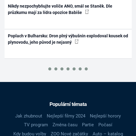
Nikdy nezpochybňujte voliče ANO, smál se Staněk. Dle
průzkumu mají za lídra opozice Babiše
Poplach v Bulharsku: Dron plný výbušnin explodoval kousek od
plynovodu, jeho původ je nejasný
Populární témata
Jak zhubnout
Nejlepší filmy 2024
Nejlepší horory
TV program
Změna času
Partie
Počasí
Kdy budou volby
ZOO Nové začátky
Auto – katalog