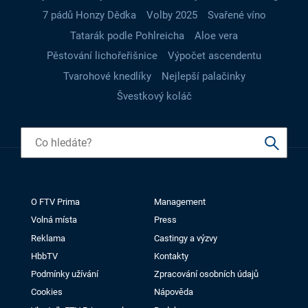
7 pádů Honzy Dědka
Volby 2025
Svařené víno
Tatarák podle Pohlreicha
Aloe vera
Pěstování lichořeřišnice
Výpočet ascendentu
Tvarohové knedlíky
Nejlepší palačinky
Švestkový koláč
O FTV Prima
Management
Volná místa
Press
Reklama
Castingy a výzvy
HbbTV
Kontakty
Podmínky užívání
Zpracování osobních údajů
Cookies
Nápověda