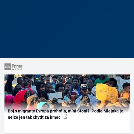
Boj s migranty Evropa prohrála, míní Stoniš. Podle Mlejnka je
nelze jen tak chytit za límec