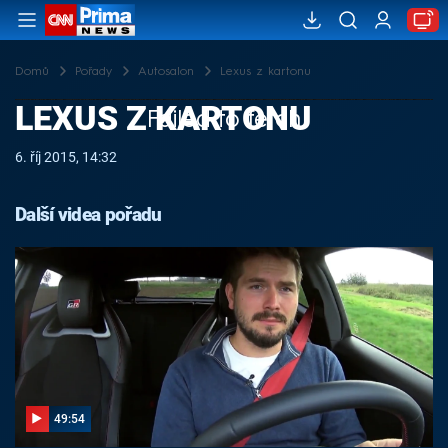
Domů
Pořady
Autosalon
Lexus z kartonu
LEXUS Z KARTONU
Failed to fetch
6. říj 2015, 14:32
Další videa pořadu
49:54