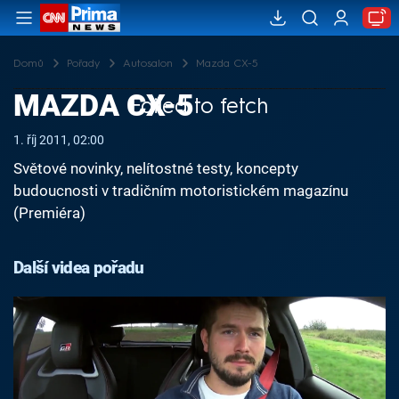
Domů
Pořady
Autosalon
Mazda CX-5
MAZDA CX-5
Failed to fetch
1. říj 2011, 02:00
Světové novinky, nelítostné testy, koncepty
budoucnosti v tradičním motoristickém magazínu
(Premiéra)
Další videa pořadu