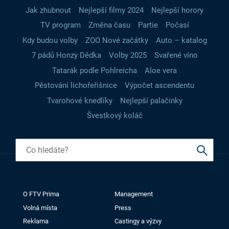
Jak zhubnout
Nejlepší filmy 2024
Nejlepší horory
TV program
Změna času
Partie
Počasí
Kdy budou volby
ZOO Nové začátky
Auto – katalog
7 pádů Honzy Dědka
Volby 2025
Svařené víno
Tatarák podle Pohlreicha
Aloe vera
Pěstování lichořeřišnice
Výpočet ascendentu
Tvarohové knedlíky
Nejlepší palačinky
Švestkový koláč
O FTV Prima
Management
Volná místa
Press
Reklama
Castingy a výzvy