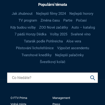
Populární témata
Jak zhubnout
Nejlepší filmy 2024
Nejlepší horory
TV program
Změna času
Partie
Počasí
Kdy budou volby
ZOO Nové začátky
Auto – katalog
7 pádů Honzy Dědka
Volby 2025
Svařené víno
Tatarák podle Pohlreicha
Aloe vera
Pěstování lichořeřišnice
Výpočet ascendentu
Tvarohové knedlíky
Nejlepší palačinky
Švestkový koláč
O FTV Prima
Management
Volná místa
Press