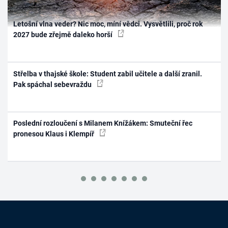
Letošní vlna veder? Nic moc, míní vědci. Vysvětlili, proč rok
2027 bude zřejmě daleko horší
Střelba v thajské škole: Student zabil učitele a další zranil.
Pak spáchal sebevraždu
Poslední rozloučení s Milanem Knížákem: Smuteční řec
pronesou Klaus i Klempíř