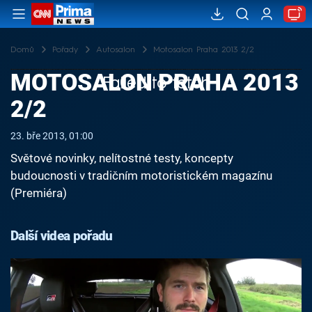
Domů
Pořady
Autosalon
Motosalon Praha 2013 2/2
MOTOSALON PRAHA 2013
Failed to fetch
2/2
23. bře 2013, 01:00
Světové novinky, nelítostné testy, koncepty
budoucnosti v tradičním motoristickém magazínu
(Premiéra)
Další videa pořadu