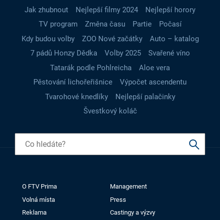
Jak zhubnout
Nejlepší filmy 2024
Nejlepší horory
TV program
Změna času
Partie
Počasí
Kdy budou volby
ZOO Nové začátky
Auto – katalog
7 pádů Honzy Dědka
Volby 2025
Svařené víno
Tatarák podle Pohlreicha
Aloe vera
Pěstování lichořeřišnice
Výpočet ascendentu
Tvarohové knedlíky
Nejlepší palačinky
Švestkový koláč
O FTV Prima
Management
Volná místa
Press
Reklama
Castingy a výzvy