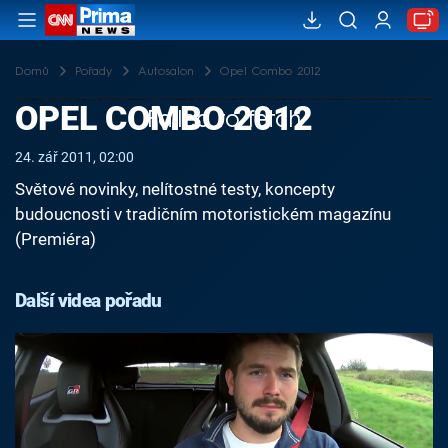
Domů
Pořady
Autosalon
Opel Combo 2012
OPEL COMBO 2012
Failed to fetch
24. zář 2011, 02:00
Světové novinky, nelítostné testy, koncepty
budoucnosti v tradičním motoristickém magazínu
(Premiéra)
Další videa pořadu