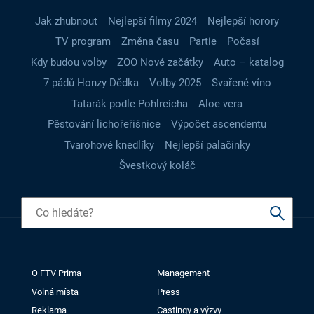
Jak zhubnout
Nejlepší filmy 2024
Nejlepší horory
TV program
Změna času
Partie
Počasí
Kdy budou volby
ZOO Nové začátky
Auto – katalog
7 pádů Honzy Dědka
Volby 2025
Svařené víno
Tatarák podle Pohlreicha
Aloe vera
Pěstování lichořeřišnice
Výpočet ascendentu
Tvarohové knedlíky
Nejlepší palačinky
Švestkový koláč
O FTV Prima
Management
Volná místa
Press
Reklama
Castingy a výzvy