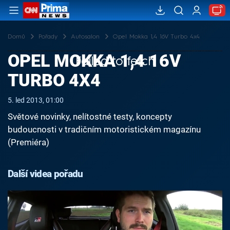
Domů
Pořady
Autosalon
Opel Mokka 1,4 16V Turbo 4x4
OPEL MOKKA 1,4 16V
Failed to fetch
TURBO 4X4
5. led 2013, 01:00
Světové novinky, nelítostné testy, koncepty
budoucnosti v tradičním motoristickém magazínu
(Premiéra)
Další videa pořadu