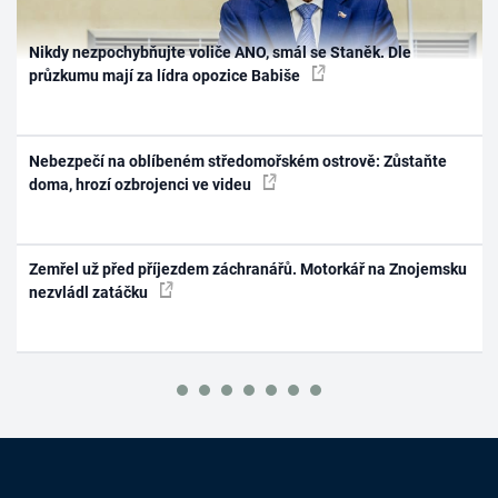
Nikdy nezpochybňujte voliče ANO, smál se Staněk. Dle
průzkumu mají za lídra opozice Babiše
Nebezpečí na oblíbeném středomořském ostrově: Zůstaňte
doma, hrozí ozbrojenci ve videu
Zemřel už před příjezdem záchranářů. Motorkář na Znojemsku
nezvládl zatáčku