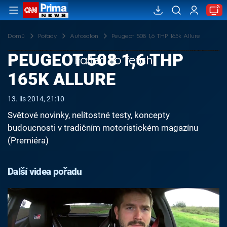
Domů
Pořady
Autosalon
Peugeot 508 1,6 THP 165k Allure
PEUGEOT 508 1,6 THP
Failed to fetch
165K ALLURE
13. lis 2014, 21:10
Světové novinky, nelítostné testy, koncepty
budoucnosti v tradičním motoristickém magazínu
(Premiéra)
Další videa pořadu