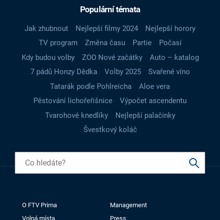
Populární témata
Jak zhubnout
Nejlepší filmy 2024
Nejlepší horory
TV program
Změna času
Partie
Počasí
Kdy budou volby
ZOO Nové začátky
Auto – katalog
7 pádů Honzy Dědka
Volby 2025
Svařené víno
Tatarák podle Pohlreicha
Aloe vera
Pěstování lichořeřišnice
Výpočet ascendentu
Tvarohové knedlíky
Nejlepší palačinky
Švestkový koláč
O FTV Prima
Management
Volná místa
Press