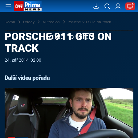
Domů
Pořady
Autosalon
Porsche 911 GT3 on track
PORSCHE 911 GT3 ON
Failed to fetch
TRACK
24. zář 2014, 02:00
Další videa pořadu