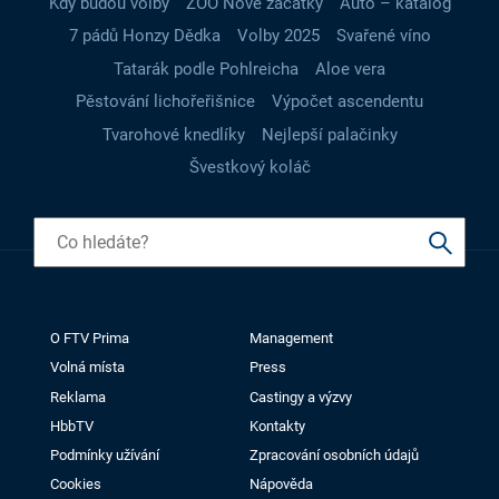
Kdy budou volby
ZOO Nové začátky
Auto – katalog
7 pádů Honzy Dědka
Volby 2025
Svařené víno
Tatarák podle Pohlreicha
Aloe vera
Pěstování lichořeřišnice
Výpočet ascendentu
Tvarohové knedlíky
Nejlepší palačinky
Švestkový koláč
O FTV Prima
Management
Volná místa
Press
Reklama
Castingy a výzvy
HbbTV
Kontakty
Podmínky užívání
Zpracování osobních údajů
Cookies
Nápověda