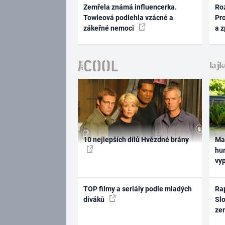
Zemřela známá influencerka.
Ro
Towleová podlehla vzácné a
Pr
zákeřné nemoci
a 
10 nejlepších dílů Hvězdné brány
Ma
hum
vy
TOP filmy a seriály podle mladých
Rap
diváků
Slo
ze