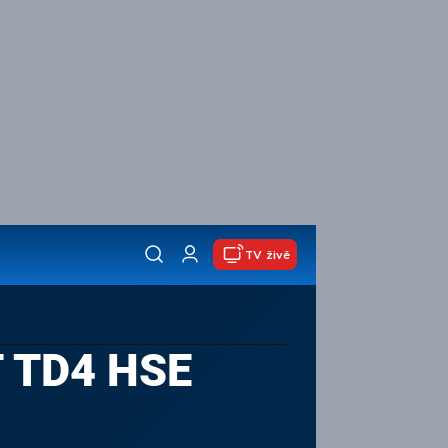
TV živě
 TD4 HSE