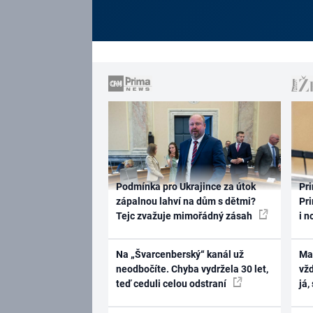
Podmínka pro Ukrajince za útok
Pri
zápalnou lahví na dům s dětmi?
Pri
Tejc zvažuje mimořádný zásah
i n
Na „Švarcenberský“ kanál už
Ma
neodbočíte. Chyba vydržela 30 let,
vž
teď ceduli celou odstraní
já,