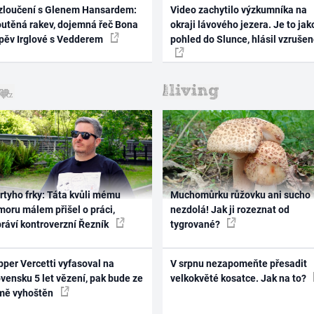
zloučení s Glenem Hansardem:
Video zachytilo výzkumníka na
outěná rakev, dojemná řeč Bona
okraji lávového jezera. Je to jak
zpěv Irglové s Vedderem
pohled do Slunce, hlásil vzruše
rtyho frky: Táta kvůli mému
Muchomůrku růžovku ani sucho
oru málem přišel o práci,
nezdolá! Jak ji rozeznat od
práví kontroverzní Řezník
tygrované?
per Vercetti vyfasoval na
V srpnu nezapomeňte přesadit
vensku 5 let vězení, pak bude ze
velkokvěté kosatce. Jak na to?
mě vyhoštěn