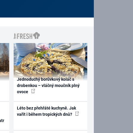
Jednoduchý borůvkový koláč s
drobenkou – vláčný moučník plný
ovoce
Léto bez přehřáté kuchyně. Jak
vařit i během tropických dnů?
atr