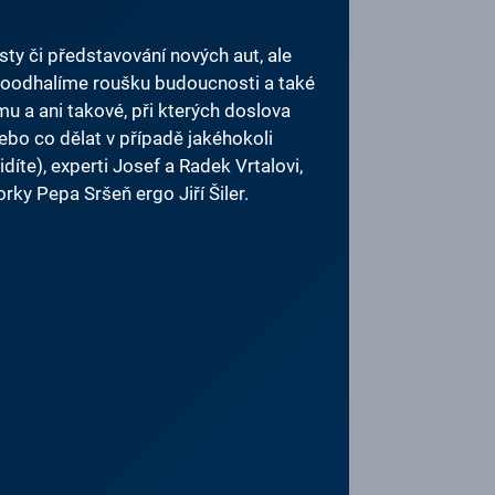
ty či představování nových aut, ale
poodhalíme roušku budoucnosti a také
u a ani takové, při kterých doslova
nebo co dělat v případě jakéhokoli
íte), experti Josef a Radek Vrtalovi,
ky Pepa Sršeň ergo Jiří Šiler.