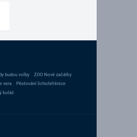
dy budou volby
ZOO Nové začátky
e vera
Pěstování lichořeřišnice
ý koláč