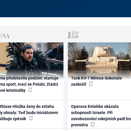
ma představila podzim: startuje
Tank KV-1 Němce dokonale
ma sport, vrací se Polabí, Zrádci
zaskočil
ové kriminálky
thiase Hložka ženy do vztahu
Operace Entebbe ukázala
dy uhnaly: Teď budu iniciátorem
schopnosti Izraele. Při
 slibuje zpěvák
osvobozování rukojmích padl br
premiéra