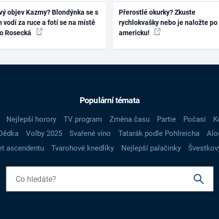
vý objev Kazmy? Blondýnka se s
Přerostlé okurky? Zkuste
 vodí za ruce a fotí se na místě
rychlokvašky nebo je naložte po
ko Rosecká
americku!
Populární témata
Nejlepší horory
TV program
Změna času
Partie
Počasí
K
Dědka
Volby 2025
Svařené víno
Tatarák podle Pohlreicha
Alo
t ascendentu
Tvarohové knedlíky
Nejlepší palačinky
Švestkov