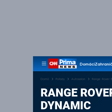
Domácí
Zahranič
Pořady
Domů
Pořady
Autosalon
Range Rover 
RANGE ROVER
DYNAMIC