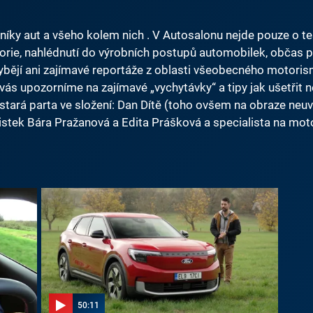
níky aut a všeho kolem nich . V Autosalonu nejde pouze o tes
orie, nahlédnutí do výrobních postupů automobilek, občas 
bějí ani zajímavé reportáže z oblasti všeobecného motorism
 vás upozorníme na zajímavé „vychytávky“ a tipy jak ušetřit 
ará parta ve složení: Dan Dítě (toho ovšem na obraze neuvid
istek Bára Pražanová a Edita Prášková a specialista na motor
50:11