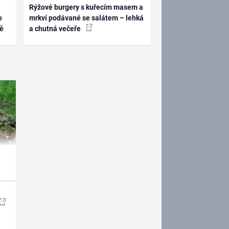
Rýžové burgery s kuřecím masem a
o
mrkví podávané se salátem – lehká
ně
a chutná večeře