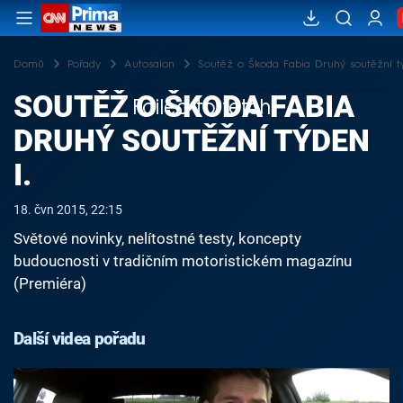
Domů
Pořady
Autosalon
Soutěž o Škoda Fabia Druhý soutěžní tý
SOUTĚŽ O ŠKODA FABIA
Failed to fetch
DRUHÝ SOUTĚŽNÍ TÝDEN
I.
18. čvn 2015, 22:15
Světové novinky, nelítostné testy, koncepty
budoucnosti v tradičním motoristickém magazínu
(Premiéra)
Další videa pořadu