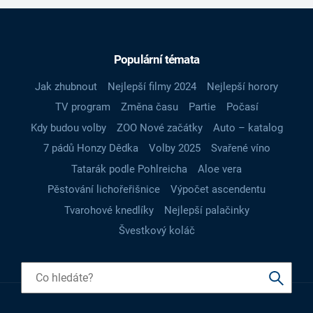
Populární témata
Jak zhubnout
Nejlepší filmy 2024
Nejlepší horory
TV program
Změna času
Partie
Počasí
Kdy budou volby
ZOO Nové začátky
Auto – katalog
7 pádů Honzy Dědka
Volby 2025
Svařené víno
Tatarák podle Pohlreicha
Aloe vera
Pěstování lichořeřišnice
Výpočet ascendentu
Tvarohové knedlíky
Nejlepší palačinky
Švestkový koláč