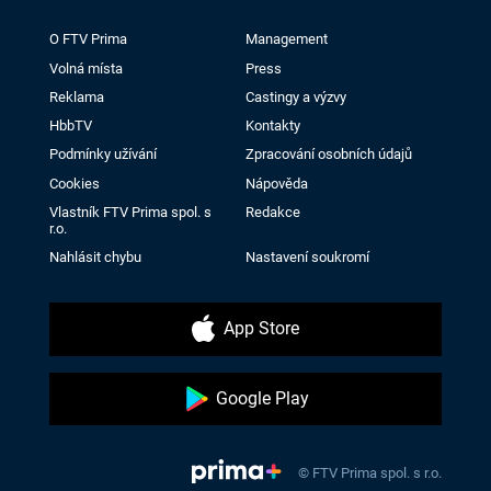
O FTV Prima
Management
Volná místa
Press
Reklama
Castingy a výzvy
HbbTV
Kontakty
Podmínky užívání
Zpracování osobních údajů
Cookies
Nápověda
Vlastník FTV Prima spol. s
Redakce
r.o.
Nahlásit chybu
Nastavení soukromí
App Store
Google Play
© FTV Prima spol. s r.o.