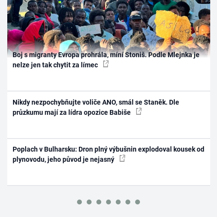
Boj s migranty Evropa prohrála, míní Stoniš. Podle Mlejnka je
nelze jen tak chytit za límec
Nikdy nezpochybňujte voliče ANO, smál se Staněk. Dle
průzkumu mají za lídra opozice Babiše
Poplach v Bulharsku: Dron plný výbušnin explodoval kousek od
plynovodu, jeho původ je nejasný