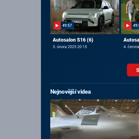
49:57
49:
Autosalon S16 (6)
Autosa
5. února 2025 20:15
4. červn
S
Nejnovější videa