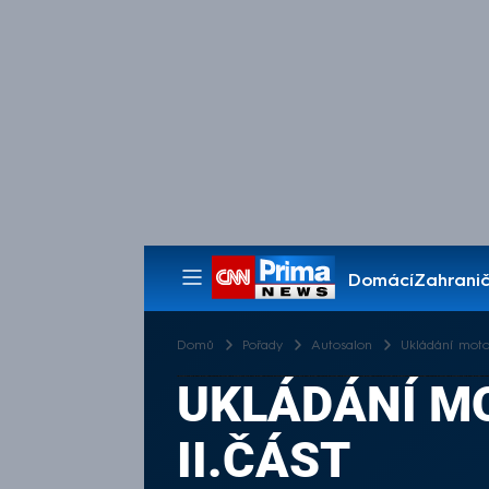
Domácí
Zahranič
Pořady
Domů
Pořady
Autosalon
Ukládání moto
UKLÁDÁNÍ M
II.ČÁST