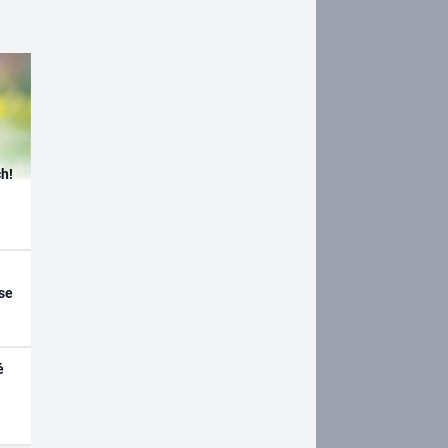
h!
se
é