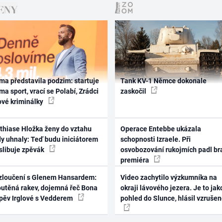
ma představila podzim: startuje
Tank KV-1 Němce dokonale
ma sport, vrací se Polabí, Zrádci
zaskočil
ové kriminálky
thiase Hložka ženy do vztahu
Operace Entebbe ukázala
dy uhnaly: Teď budu iniciátorem
schopnosti Izraele. Při
 slibuje zpěvák
osvobozování rukojmích padl br
premiéra
zloučení s Glenem Hansardem:
Video zachytilo výzkumníka na
outěná rakev, dojemná řeč Bona
okraji lávového jezera. Je to jak
zpěv Irglové s Vedderem
pohled do Slunce, hlásil vzruše