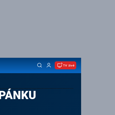
TV živě
SPÁNKU