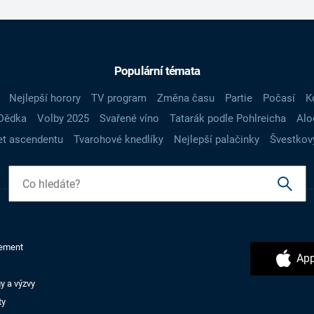
Populární témata
Nejlepší horory
TV program
Změna času
Partie
Počasí
K
Dědka
Volby 2025
Svařené víno
Tatarák podle Pohlreicha
Alo
t ascendentu
Tvarohové knedlíky
Nejlepší palačinky
Švestkov
ement
App
y a výzvy
ty