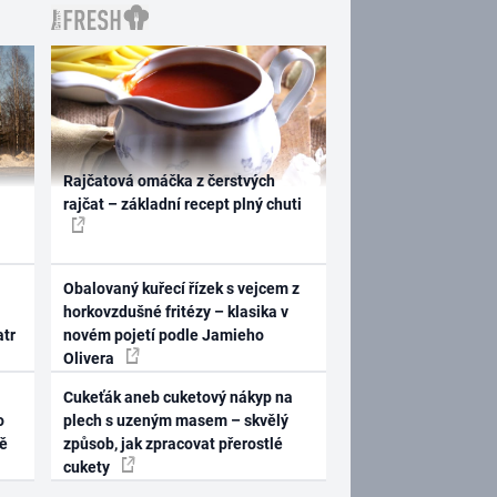
Rajčatová omáčka z čerstvých
rajčat – základní recept plný chuti
Obalovaný kuřecí řízek s vejcem z
horkovzdušné fritézy – klasika v
atr
novém pojetí podle Jamieho
Olivera
Cukeťák aneb cuketový nákyp na
o
plech s uzeným masem – skvělý
ně
způsob, jak zpracovat přerostlé
cukety