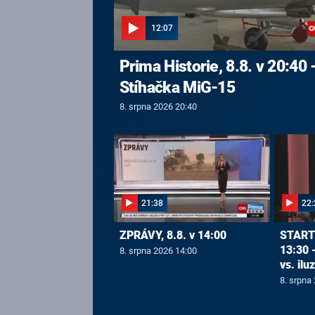
12:07
Prima Historie, 8.8. v 20:40 
Stíhačka MiG-15
8. srpna 2026 20:40
21:38
22:
ZPRÁVY, 8.8. v 14:00
START[
13:30 
8. srpna 2026 14:00
vs. ilu
8. srpna