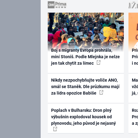
Boj s migranty Evropa prohrála,
Pri
míní Stoniš. Podle Mlejnka je nelze
Pri
jen tak chytit za límec
i n
Nikdy nezpochybňujte voliče ANO,
Ma
smál se Staněk. Dle průzkumu mají
vž
za lídra opozice Babiše
já,
Poplach v Bulharsku: Dron plný
Ro
výbušnin explodoval kousek od
Pr
plynovodu, jeho původ je nejasný
a 