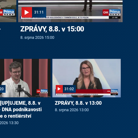
31:11
-
ZPRÁVY, 8.8. v 15:00
8. srpna 2026 15:00
20
31:02
UP]UJEME, 8.8. v
ZPRÁVY, 8.8. v 13:00
- DNA podnikavosti
8. srpna 2026 13:00
ze o rentiérství
 2026 13:30