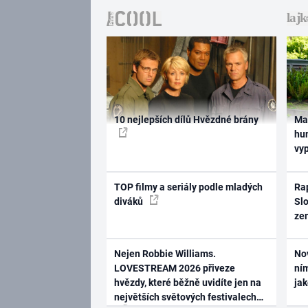
10 nejlepších dílů Hvězdné brány
Ma
hum
vy
TOP filmy a seriály podle mladých
Rap
diváků
Slo
ze
Nejen Robbie Williams.
No
LOVESTREAM 2026 přiveze
ním
hvězdy, které běžně uvidíte jen na
ja
největších světových festivalech