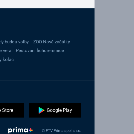
dy budou volby
ZOO Nové začátky
e vera
Pěstování lichořeřišnice
ý koláč
 Store
Google Play
© FTV Prima spol. s r.o.