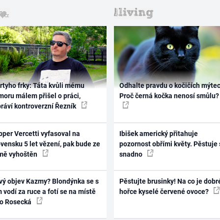
rtyho frky: Táta kvůli mému
Odhalte pravdu o kočičích mýtec
oru málem přišel o práci,
Proč černá kočka nenosí smůlu?
práví kontroverzní Řezník
per Vercetti vyfasoval na
Ibišek americký přitahuje
vensku 5 let vězení, pak bude ze
pozornost obřími květy. Pěstuje 
mě vyhoštěn
snadno
vý objev Kazmy? Blondýnka se s
Pěstujte brusinky! Na co je dobr
 vodí za ruce a fotí se na místě
hořce kyselé červené ovoce?
ko Rosecká