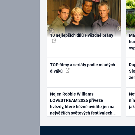
10 nejlepších dílů Hvězdné brány
Ma
hum
vy
TOP filmy a seriály podle mladých
Rap
diváků
Slo
ze
Nejen Robbie Williams.
No
LOVESTREAM 2026 přiveze
ním
hvězdy, které běžně uvidíte jen na
ja
největších světových festivalech