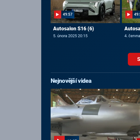
49:57
49:
Autosalon S16 (6)
Autosa
5. února 2025 20:15
4. červn
S
Nejnovější videa