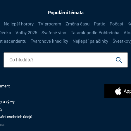
Populární témata
Nejlepší horory
TV program
Změna času
Partie
Počasí
K
Dědka
Volby 2025
Svařené víno
Tatarák podle Pohlreicha
Alo
t ascendentu
Tvarohové knedlíky
Nejlepší palačinky
Švestkov
ement
App
y a výzvy
ty
vání osobních údajů
ěda