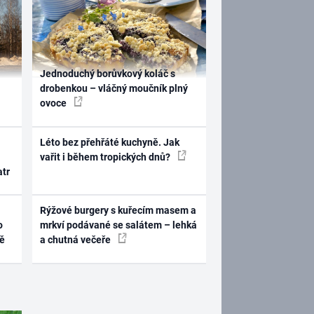
Jednoduchý borůvkový koláč s
drobenkou – vláčný moučník plný
ovoce
Léto bez přehřáté kuchyně. Jak
vařit i během tropických dnů?
atr
Rýžové burgery s kuřecím masem a
o
mrkví podávané se salátem – lehká
ně
a chutná večeře