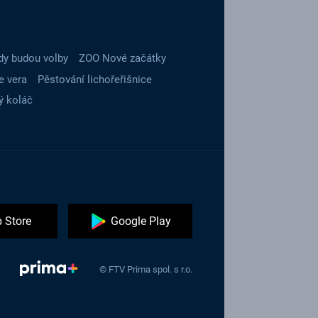
dy budou volby
ZOO Nové začátky
e vera
Pěstování lichořeřišnice
ý koláč
 Store
Google Play
© FTV Prima spol. s r.o.