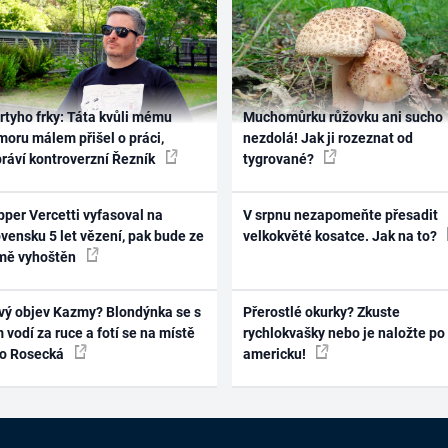
rtyho frky: Táta kvůli mému
Muchomůrku růžovku ani sucho
oru málem přišel o práci,
nezdolá! Jak ji rozeznat od
práví kontroverzní Řezník
tygrované?
per Vercetti vyfasoval na
V srpnu nezapomeňte přesadit
vensku 5 let vězení, pak bude ze
velkokvěté kosatce. Jak na to?
mě vyhoštěn
vý objev Kazmy? Blondýnka se s
Přerostlé okurky? Zkuste
 vodí za ruce a fotí se na místě
rychlokvašky nebo je naložte po
ko Rosecká
americku!