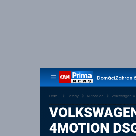
Domácí
Zahranič
Pořady
Domů
Pořady
Autosalon
Volkswagen A
VOLKSWAGEN 
4MOTION DS