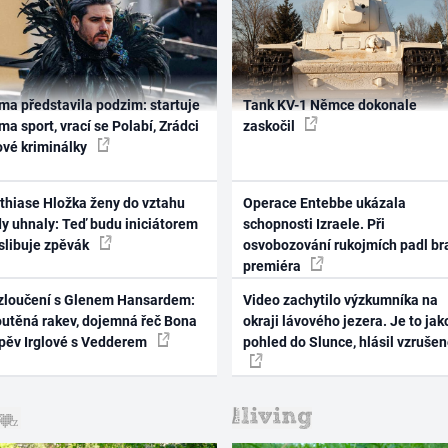
ma představila podzim: startuje
Tank KV-1 Němce dokonale
ma sport, vrací se Polabí, Zrádci
zaskočil
ové kriminálky
thiase Hložka ženy do vztahu
Operace Entebbe ukázala
dy uhnaly: Teď budu iniciátorem
schopnosti Izraele. Při
 slibuje zpěvák
osvobozování rukojmích padl br
premiéra
zloučení s Glenem Hansardem:
Video zachytilo výzkumníka na
outěná rakev, dojemná řeč Bona
okraji lávového jezera. Je to jak
zpěv Irglové s Vedderem
pohled do Slunce, hlásil vzruše