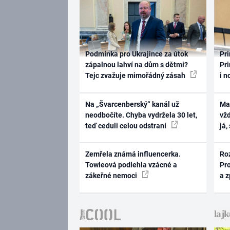
Podmínka pro Ukrajince za útok
Pri
zápalnou lahví na dům s dětmi?
Pri
Tejc zvažuje mimořádný zásah
i n
Na „Švarcenberský“ kanál už
Ma
neodbočíte. Chyba vydržela 30 let,
vž
teď ceduli celou odstraní
já,
Zemřela známá influencerka.
Ro
Towleová podlehla vzácné a
Pr
zákeřné nemoci
a 