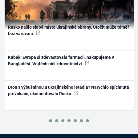
Rusko našlo slabé místo ukrajinské obrany. Útočit může téměř
bez varování
Kubek: Evropa si zdevastovala farmacii, nakupujeme v
Bangladéši. Vojtěch ničí zdravotnictví
Dron s výbušninou u ukrajinského letadla? Narychlo spíchnutá
provokace, okomentovalo Rusko