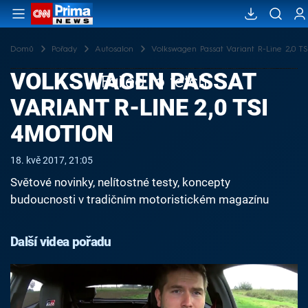
Domů
Pořady
Autosalon
Volkswagen Passat Variant R-Line 2,0 TS
VOLKSWAGEN PASSAT
Failed to fetch
VARIANT R-LINE 2,0 TSI
4MOTION
18. kvě 2017, 21:05
Světové novinky, nelítostné testy, koncepty
budoucnosti v tradičním motoristickém magazínu
Další videa pořadu