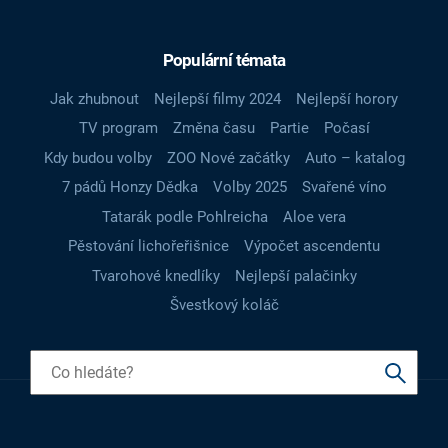
Populární témata
Jak zhubnout
Nejlepší filmy 2024
Nejlepší horory
TV program
Změna času
Partie
Počasí
Kdy budou volby
ZOO Nové začátky
Auto – katalog
7 pádů Honzy Dědka
Volby 2025
Svařené víno
Tatarák podle Pohlreicha
Aloe vera
Pěstování lichořeřišnice
Výpočet ascendentu
Tvarohové knedlíky
Nejlepší palačinky
Švestkový koláč