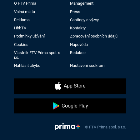
O FTV Prima
Management
Volná místa
Press
Reklama
Castingy a výzvy
HbbTV
Kontakty
Podmínky užívání
Zpracování osobních údajů
Cookies
Nápověda
Vlastník FTV Prima spol. s
Redakce
r.o.
Nahlásit chybu
Nastavení soukromí
App Store
Google Play
© FTV Prima spol. s r.o.