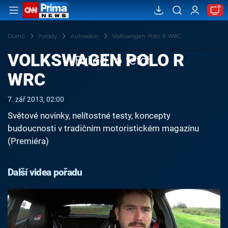
Domů
Pořady
Autosalon
Volkswagen Polo R WRC
VOLKSWAGEN POLO R
Failed to fetch
WRC
7. zář 2013, 02:00
Světové novinky, nelítostné testy, koncepty
budoucnosti v tradičním motoristickém magazínu
(Premiéra)
Další videa pořadu