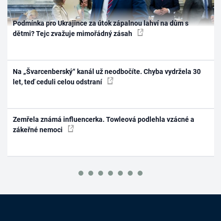
Podmínka pro Ukrajince za útok zápalnou lahví na dům s
dětmi? Tejc zvažuje mimořádný zásah
Na „Švarcenberský“ kanál už neodbočíte. Chyba vydržela 30
let, teď ceduli celou odstraní
Zemřela známá influencerka. Towleová podlehla vzácné a
zákeřné nemoci