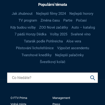
Populární témata
Jak zhubnout
Nejlepší filmy 2024
Nejlepší horory
TV program
Změna času
Partie
Počasí
Kdy budou volby
ZOO Nové začátky
Auto – katalog
7 pádů Honzy Dědka
Volby 2025
Svařené víno
Tatarák podle Pohlreicha
Aloe vera
Pěstování lichořeřišnice
Výpočet ascendentu
Tvarohové knedlíky
Nejlepší palačinky
Švestkový koláč
O FTV Prima
Management
Volná místa
Press