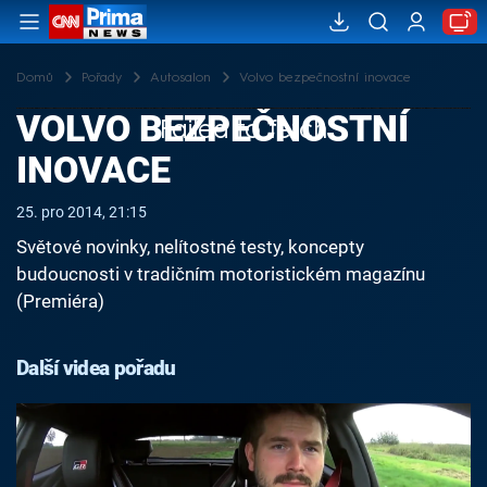
Domů
Pořady
Autosalon
Volvo bezpečnostní inovace
VOLVO BEZPEČNOSTNÍ
Failed to fetch
INOVACE
25. pro 2014, 21:15
Světové novinky, nelítostné testy, koncepty
budoucnosti v tradičním motoristickém magazínu
(Premiéra)
Další videa pořadu