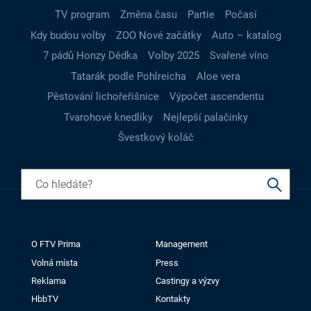
TV program
Změna času
Partie
Počasí
Kdy budou volby
ZOO Nové začátky
Auto – katalog
7 pádů Honzy Dědka
Volby 2025
Svařené víno
Tatarák podle Pohlreicha
Aloe vera
Pěstování lichořeřišnice
Výpočet ascendentu
Tvarohové knedlíky
Nejlepší palačinky
Švestkový koláč
O FTV Prima
Management
Volná místa
Press
Reklama
Castingy a výzvy
HbbTV
Kontakty