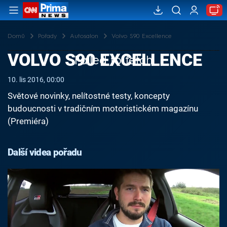
Domů
Pořady
Autosalon
Volvo S90 Excellence
VOLVO S90 EXCELLENCE
Failed to fetch
10. lis 2016, 00:00
Světové novinky, nelítostné testy, koncepty
budoucnosti v tradičním motoristickém magazínu
(Premiéra)
Další videa pořadu