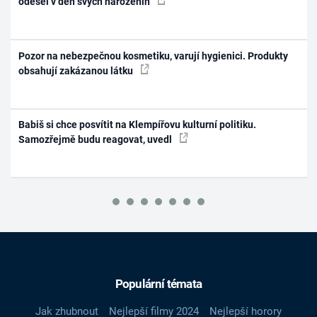
odešel v den svých narozenin
Pozor na nebezpečnou kosmetiku, varují hygienici. Produkty
obsahují zakázanou látku
Babiš si chce posvítit na Klempířovu kulturní politiku.
Samozřejmě budu reagovat, uvedl
Populární témata
Jak zhubnout
Nejlepší filmy 2024
Nejlepší horory