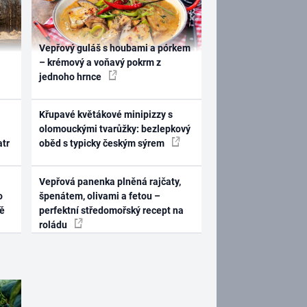
Vepřový guláš s houbami a pórkem
– krémový a voňavý pokrm z
jednoho hrnce
Křupavé květákové minipizzy s
olomouckými tvarůžky: bezlepkový
atr
oběd s typicky českým sýrem
Vepřová panenka plněná rajčaty,
o
špenátem, olivami a fetou –
ně
perfektní středomořský recept na
roládu