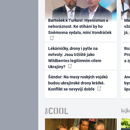
Bartošek k Turkovi: Hyenismus a
Ma
nehoráznost. Ke stíhání by ho
vž
Sněmovna vydala, míní Vondráček
já,
Lékárničky, drony i pytle na
Ro
mrtvoly: Jsou tržiště jako
Pr
Wildberries legitimním cílem
a 
Ukrajiny?
Šándor: Na masy ruských vojáků
Ane
budou ukrajinské drony krátké.
byd
Konflikt se nevyvíjí dobře
šp