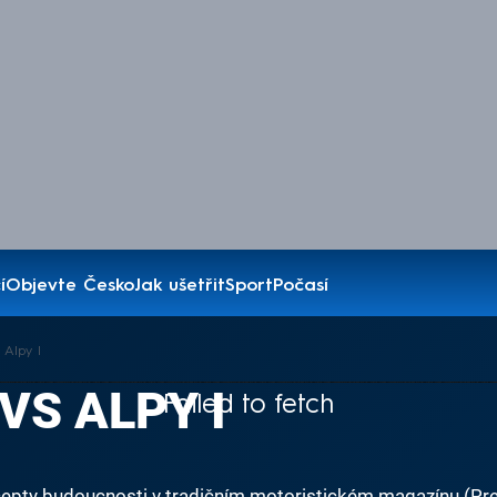
í
Objevte Česko
Jak ušetřit
Sport
Počasí
Alpy I
S ALPY I
Failed to fetch
oncepty budoucnosti v tradičním motoristickém magazínu (Pr