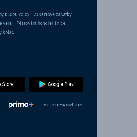
dy budou volby
ZOO Nové začátky
e vera
Pěstování lichořeřišnice
ý koláč
 Store
Google Play
© FTV Prima spol. s r.o.