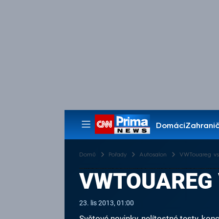
Domácí
Zahranič
Pořady
Domů
Pořady
Autosalon
VWTouareg vs 
VWTOUAREG V
23. lis 2013, 01:00
Světové novinky, nelítostné testy, k