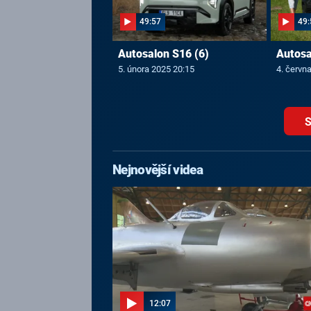
49:57
49:
Autosalon S16 (6)
Autosa
5. února 2025 20:15
4. červn
S
Nejnovější videa
12:07