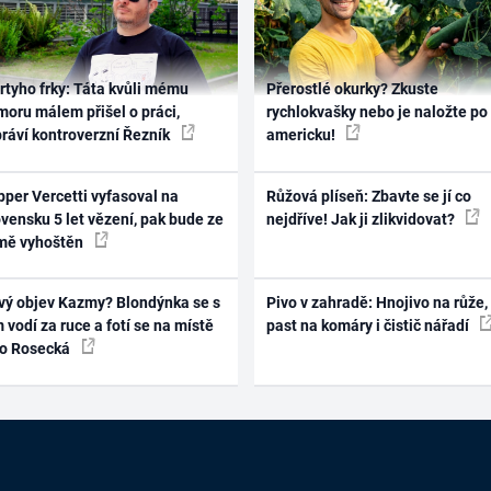
rtyho frky: Táta kvůli mému
Přerostlé okurky? Zkuste
oru málem přišel o práci,
rychlokvašky nebo je naložte po
práví kontroverzní Řezník
americku!
per Vercetti vyfasoval na
Růžová plíseň: Zbavte se jí co
vensku 5 let vězení, pak bude ze
nejdříve! Jak ji zlikvidovat?
mě vyhoštěn
vý objev Kazmy? Blondýnka se s
Pivo v zahradě: Hnojivo na růže,
 vodí za ruce a fotí se na místě
past na komáry i čistič nářadí
ko Rosecká