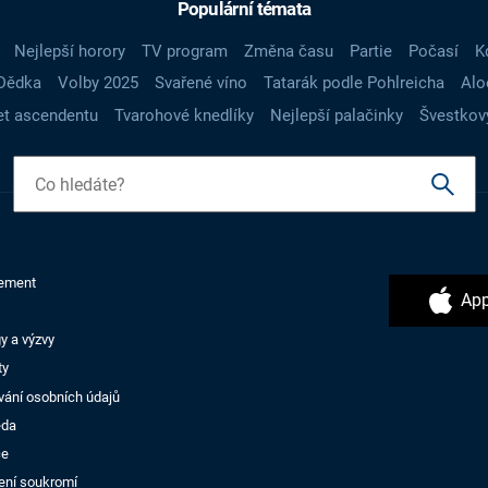
Populární témata
Nejlepší horory
TV program
Změna času
Partie
Počasí
K
Dědka
Volby 2025
Svařené víno
Tatarák podle Pohlreicha
Alo
t ascendentu
Tvarohové knedlíky
Nejlepší palačinky
Švestkov
ement
App
y a výzvy
ty
vání osobních údajů
ěda
ce
ení soukromí