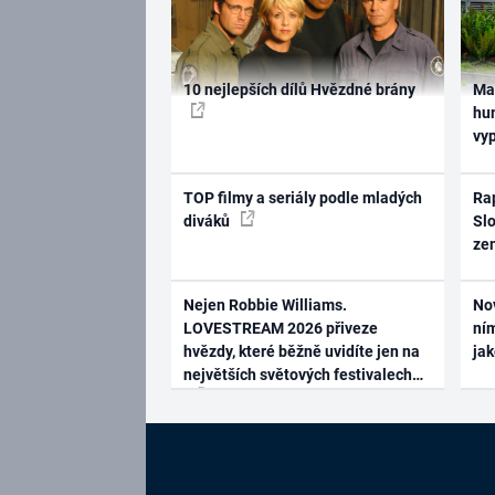
10 nejlepších dílů Hvězdné brány
Ma
hum
vy
TOP filmy a seriály podle mladých
Rap
diváků
Slo
ze
Nejen Robbie Williams.
No
LOVESTREAM 2026 přiveze
ním
hvězdy, které běžně uvidíte jen na
ja
největších světových festivalech