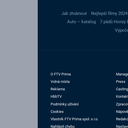
Jak zhubnout
Nejlepší filmy 2024
Auto – katalog
7 pádů Honzy 
Výpoče
O FTV Prima
Manag
Volná místa
Press
Reklama
Casting
HbbTV
Kontak
Podmínky užívání
Zpraco
Cookies
Nápov
Vlastník FTV Prima spol. s r.o.
Redak
Nahlásit chybu
Nastav