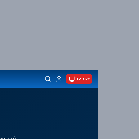
TV živě
emiéra)