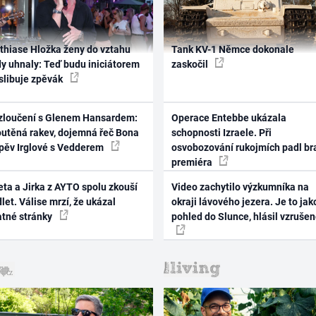
thiase Hložka ženy do vztahu
Tank KV-1 Němce dokonale
dy uhnaly: Teď budu iniciátorem
zaskočil
 slibuje zpěvák
zloučení s Glenem Hansardem:
Operace Entebbe ukázala
outěná rakev, dojemná řeč Bona
schopnosti Izraele. Při
zpěv Irglové s Vedderem
osvobozování rukojmích padl br
premiéra
ta a Jirka z AYTO spolu zkouší
Video zachytilo výzkumníka na
let. Válise mrzí, že ukázal
okraji lávového jezera. Je to jak
atné stránky
pohled do Slunce, hlásil vzruše