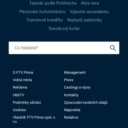
Tatarák podle Pohlreicha
Aloe vera
Pěstování lichořeřišnice
Výpočet ascendentu
Tvarohové knedlíky
Nejlepší palačinky
Švestkový koláč
O FTV Prima
Management
Volná místa
Press
Reklama
Castingy a výzvy
HbbTV
Kontakty
Podmínky užívání
Zpracování osobních údajů
Cookies
Nápověda
Vlastník FTV Prima spol. s
Redakce
r.o.