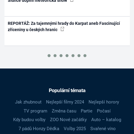
Slunce doplní meteorická show
REPORTÁŽ: Za tajemnými hrady do Karpat aneb Fascinující
zříceniny u českých hranic
Populární témata
Jak zhubnout
Nejlepší filmy 2024
Nejlepší horory
TV program
Změna času
Partie
Počasí
Kdy budou volby
ZOO Nové začátky
Auto – katalog
7 pádů Honzy Dědka
Volby 2025
Svařené víno