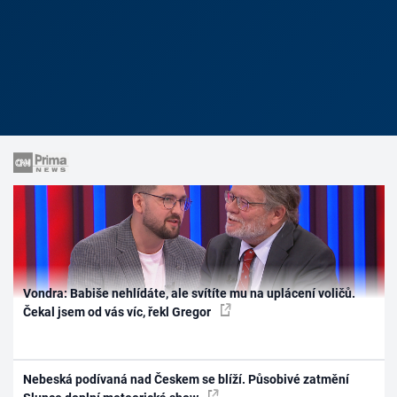
Vondra: Babiše nehlídáte, ale svítíte mu na uplácení voličů.
Čekal jsem od vás víc, řekl Gregor
Nebeská podívaná nad Českem se blíží. Působivé zatmění