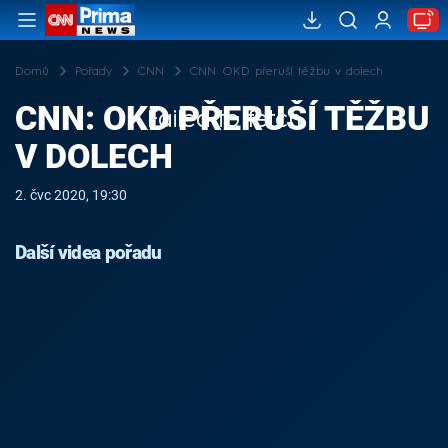
Domů
Pořady
CNN
CNN: OKD přeruší těžbu v dolech
CNN: OKD PŘERUŠÍ TĚŽBU
Failed to fetch
V DOLECH
2. čvc 2020, 19:30
Další videa pořadu