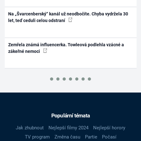
Na „Švarcenberský“ kanál už neodbočíte. Chyba vydržela 30
let, teď ceduli celou odstraní
Zemřela známá influencerka. Towleová podlehla vzácné a
zákeřné nemoci
Populární témata
Jak zhubnout
Nejlepší filmy 2024
Nejlepší horory
TV program
Změna času
Partie
Počasí