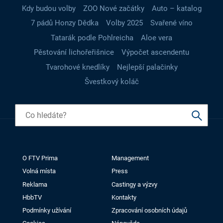
Kdy budou volby
ZOO Nové začátky
Auto – katalog
7 pádů Honzy Dědka
Volby 2025
Svařené víno
Tatarák podle Pohlreicha
Aloe vera
Pěstování lichořeřišnice
Výpočet ascendentu
Tvarohové knedlíky
Nejlepší palačinky
Švestkový koláč
O FTV Prima
Management
Volná místa
Press
Reklama
Castingy a výzvy
HbbTV
Kontakty
Podmínky užívání
Zpracování osobních údajů