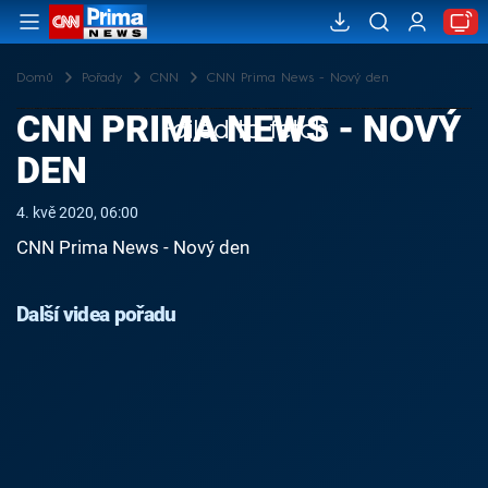
Domů
Pořady
CNN
CNN Prima News - Nový den
CNN PRIMA NEWS - NOVÝ
Failed to fetch
DEN
4. kvě 2020, 06:00
CNN Prima News - Nový den
Další videa pořadu