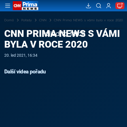
Domů
Pořady
CNN
CNN Prima NEWS s vámi byla v roce 2020
CNN PRIMA NEWS S VÁMI
Failed to fetch
BYLA V ROCE 2020
20. led 2021, 16:34
Další videa pořadu