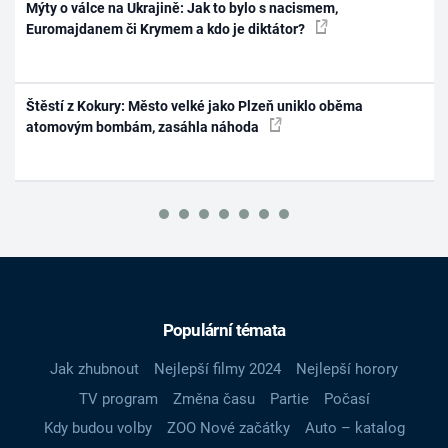
Mýty o válce na Ukrajině: Jak to bylo s nacismem,
Euromajdanem či Krymem a kdo je diktátor?
Štěstí z Kokury: Město velké jako Plzeň uniklo oběma
atomovým bombám, zasáhla náhoda
Populární témata
Jak zhubnout
Nejlepší filmy 2024
Nejlepší horory
TV program
Změna času
Partie
Počasí
Kdy budou volby
ZOO Nové začátky
Auto – katalog