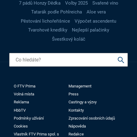
7 pádů Honzy Dědka
Volby 2025
Svařené víno
Tatarák podle Pohlreicha
Aloe vera
Pěstování lichořeřišnice
Výpočet ascendentu
Tvarohové knedlíky
Nejlepší palačinky
Švestkový koláč
O FTV Prima
Management
Volná místa
Press
Reklama
Castingy a výzvy
HbbTV
Kontakty
Podmínky užívání
Zpracování osobních údajů
Cookies
Nápověda
Vlastník FTV Prima spol. s
Redakce