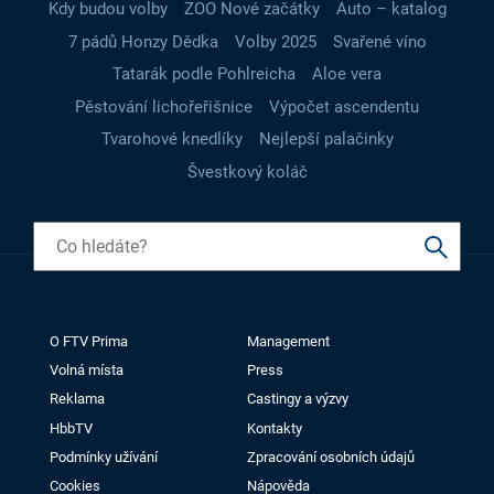
Kdy budou volby
ZOO Nové začátky
Auto – katalog
7 pádů Honzy Dědka
Volby 2025
Svařené víno
Tatarák podle Pohlreicha
Aloe vera
Pěstování lichořeřišnice
Výpočet ascendentu
Tvarohové knedlíky
Nejlepší palačinky
Švestkový koláč
O FTV Prima
Management
Volná místa
Press
Reklama
Castingy a výzvy
HbbTV
Kontakty
Podmínky užívání
Zpracování osobních údajů
Cookies
Nápověda