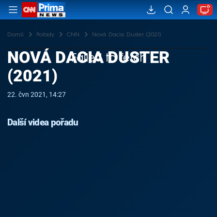
Domů
Pořady
CNN
Nová Dacia Duster (2021)
NOVÁ DACIA DUSTER
Failed to fetch
(2021)
22. čvn 2021, 14:27
Další videa pořadu