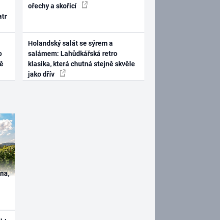
ořechy a skořicí
atr
Holandský salát se sýrem a
o
salámem: Lahůdkářská retro
ně
klasika, která chutná stejně skvěle
jako dřív
ína,