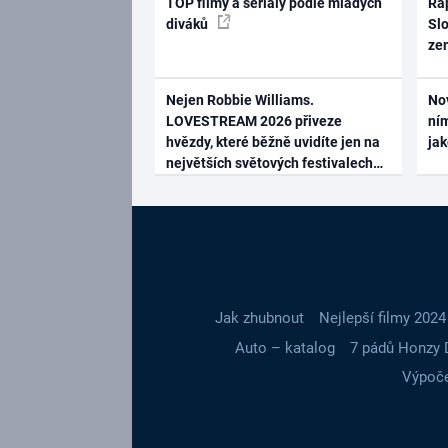
TOP filmy a seriály podle mladých
Rap
diváků
Slo
ze
Nejen Robbie Williams.
No
LOVESTREAM 2026 přiveze
ním
hvězdy, které běžně uvidíte jen na
ja
největších světových festivalech
Jak zhubnout
Nejlepší filmy 2024
Auto – katalog
7 pádů Honzy 
Výpoče