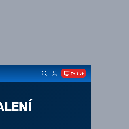
TV živě
ALENÍ