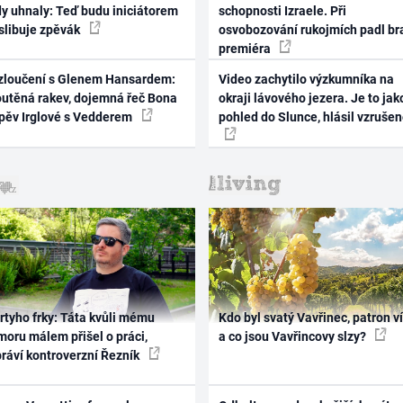
dy uhnaly: Teď budu iniciátorem
schopnosti Izraele. Při
 slibuje zpěvák
osvobozování rukojmích padl br
premiéra
zloučení s Glenem Hansardem:
Video zachytilo výzkumníka na
outěná rakev, dojemná řeč Bona
okraji lávového jezera. Je to jak
zpěv Irglové s Vedderem
pohled do Slunce, hlásil vzruše
rtyho frky: Táta kvůli mému
Kdo byl svatý Vavřinec, patron v
oru málem přišel o práci,
a co jsou Vavřincovy slzy?
práví kontroverzní Řezník