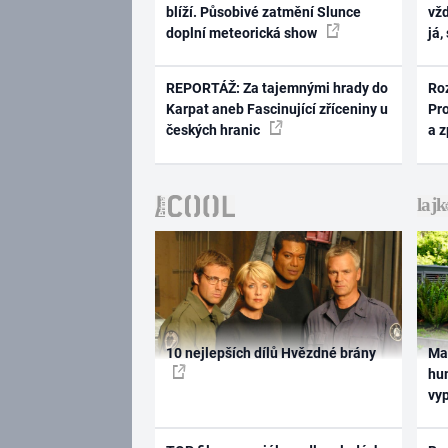
blíží. Působivé zatmění Slunce
vž
doplní meteorická show
já,
REPORTÁŽ: Za tajemnými hrady do
Ro
Karpat aneb Fascinující zříceniny u
Pr
českých hranic
a 
10 nejlepších dílů Hvězdné brány
Ma
hum
vy