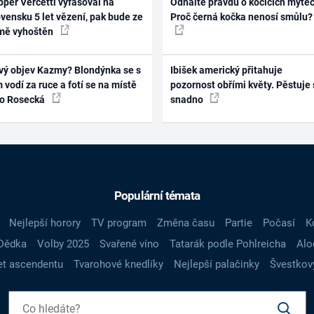
per Vercetti vyfasoval na
Odhalte pravdu o kočičích mýtec
vensku 5 let vězení, pak bude ze
Proč černá kočka nenosí smůlu?
mě vyhoštěn
vý objev Kazmy? Blondýnka se s
Ibišek americký přitahuje
 vodí za ruce a fotí se na místě
pozornost obřími květy. Pěstuje 
ko Rosecká
snadno
Populární témata
Nejlepší horory
TV program
Změna času
Partie
Počasí
K
Dědka
Volby 2025
Svařené víno
Tatarák podle Pohlreicha
Alo
t ascendentu
Tvarohové knedlíky
Nejlepší palačinky
Švestkov