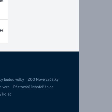
h!
se
dy budou volby
ZOO Nové začátky
e vera
Pěstování lichořeřišnice
ý koláč