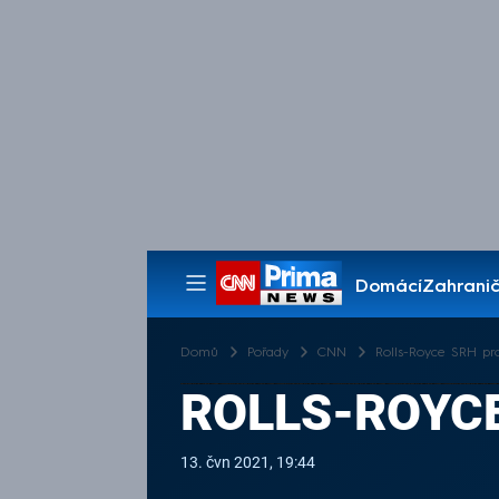
Domácí
Zahranič
Pořady
Domů
Pořady
CNN
Rolls-Royce SRH pro
ROLLS-ROYCE
13. čvn 2021, 19:44