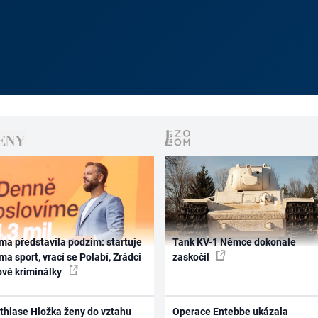
ma představila podzim: startuje
Tank KV-1 Němce dokonale
ma sport, vrací se Polabí, Zrádci
zaskočil
ové kriminálky
thiase Hložka ženy do vztahu
Operace Entebbe ukázala