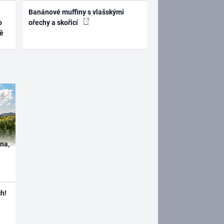
Banánové muffiny s vlašskými
o
ořechy a skořicí
ně
ína,
h!