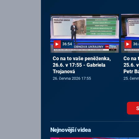
36:54
36:
Co na to vaše peněženka,
Co na 
26.6. v 17:55 - Gabriela
25.6. v
Trojanová
Petr B
26. června 2026 17:55
25. červ
S
Nejnovější videa