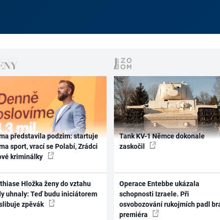
ma představila podzim: startuje
Tank KV-1 Němce dokonale
ma sport, vrací se Polabí, Zrádci
zaskočil
ové kriminálky
thiase Hložka ženy do vztahu
Operace Entebbe ukázala
dy uhnaly: Teď budu iniciátorem
schopnosti Izraele. Při
 slibuje zpěvák
osvobozování rukojmích padl br
premiéra