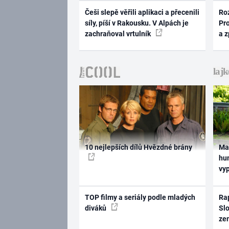
Češi slepě věřili aplikaci a přecenili
Ro
síly, píší v Rakousku. V Alpách je
Pr
zachraňoval vrtulník
a 
10 nejlepších dílů Hvězdné brány
Ma
hum
vy
TOP filmy a seriály podle mladých
Rap
diváků
Slo
ze