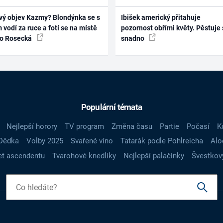
vý objev Kazmy? Blondýnka se s
Ibišek americký přitahuje
 vodí za ruce a fotí se na místě
pozornost obřími květy. Pěstuje 
ko Rosecká
snadno
Populární témata
Nejlepší horory
TV program
Změna času
Partie
Počasí
K
Dědka
Volby 2025
Svařené víno
Tatarák podle Pohlreicha
Alo
t ascendentu
Tvarohové knedlíky
Nejlepší palačinky
Švestkov