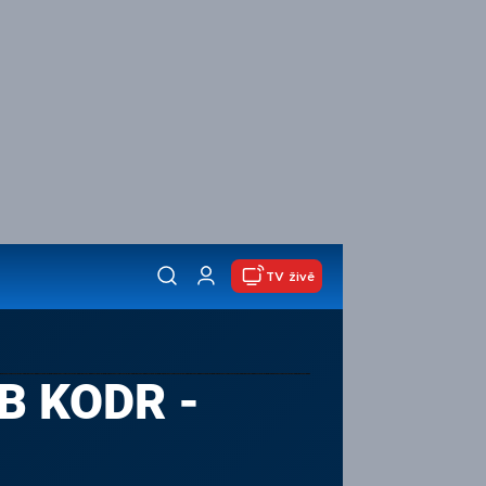
TV živě
B KODR -