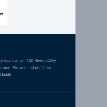
se
dy budou volby
ZOO Nové začátky
e vera
Pěstování lichořeřišnice
ý koláč