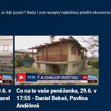
o si dát pozor? Rady i své recepty nabídnou přední ekonomové
35:56
.6. v
Co na to vaše peněženka, 29.6. v
avel
17:55 - Daniel Bekeš, Pavlína
Andělová