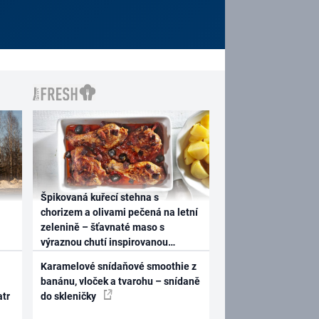
Špikovaná kuřecí stehna s
chorizem a olivami pečená na letní
zelenině – šťavnaté maso s
výraznou chutí inspirovanou
Španělskem
Karamelové snídaňové smoothie z
banánu, vloček a tvarohu – snídaně
atr
do skleničky