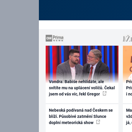
Vondra: Babiše nehlídáte, ale
Pri
svítíte mu na uplácení voličů. Čekal
Pri
jsem od vás víc, řekl Gregor
i n
Nebeská podívaná nad Českem se
Ma
blíží. Působivé zatmění Slunce
vž
doplní meteorická show
já,