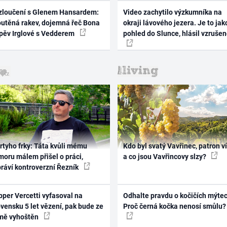
zloučení s Glenem Hansardem:
Video zachytilo výzkumníka na
outěná rakev, dojemná řeč Bona
okraji lávového jezera. Je to jak
zpěv Irglové s Vedderem
pohled do Slunce, hlásil vzruše
rtyho frky: Táta kvůli mému
Kdo byl svatý Vavřinec, patron v
oru málem přišel o práci,
a co jsou Vavřincovy slzy?
práví kontroverzní Řezník
per Vercetti vyfasoval na
Odhalte pravdu o kočičích mýtec
vensku 5 let vězení, pak bude ze
Proč černá kočka nenosí smůlu?
mě vyhoštěn