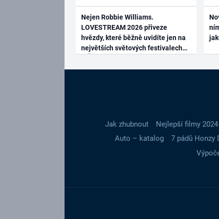
Nejen Robbie Williams.
No
LOVESTREAM 2026 přiveze
ním
hvězdy, které běžně uvidíte jen na
ja
největších světových festivalech
Jak zhubnout
Nejlepší filmy 2024
Auto – katalog
7 pádů Honzy 
Výpoče