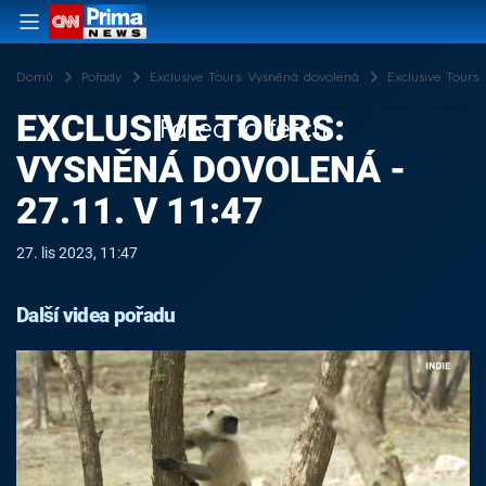
Domů
Pořady
Exclusive Tours: Vysněná dovolená
Exclusive Tours:
EXCLUSIVE TOURS:
Failed to fetch
VYSNĚNÁ DOVOLENÁ -
27.11. V 11:47
27. lis 2023, 11:47
Další videa pořadu