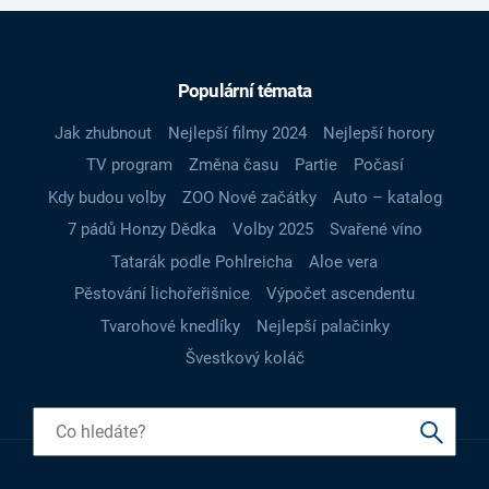
Populární témata
Jak zhubnout
Nejlepší filmy 2024
Nejlepší horory
TV program
Změna času
Partie
Počasí
Kdy budou volby
ZOO Nové začátky
Auto – katalog
7 pádů Honzy Dědka
Volby 2025
Svařené víno
Tatarák podle Pohlreicha
Aloe vera
Pěstování lichořeřišnice
Výpočet ascendentu
Tvarohové knedlíky
Nejlepší palačinky
Švestkový koláč