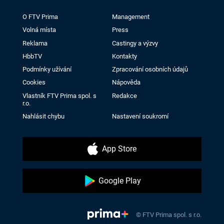
O FTV Prima
Management
Volná místa
Press
Reklama
Castingy a výzvy
HbbTV
Kontakty
Podmínky užívání
Zpracování osobních údajů
Cookies
Nápověda
Vlastník FTV Prima spol. s
Redakce
r.o.
Nahlásit chybu
Nastavení soukromí
App Store
Google Play
© FTV Prima spol. s r.o.