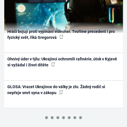
Hráči bojují proti vypínání videoher. Tvoříme precedent i pro
fyzický svět, říká Gregorová
Ohnivý úder v týlu: Ukrajinci ochromili rafinérie, útok v Kyjevě
si vyžádal i život dítěte
GLOSA: Vracet Ukrajince do války je zlo. Žádný rodič si
nepřeje smrt syna v zákopu